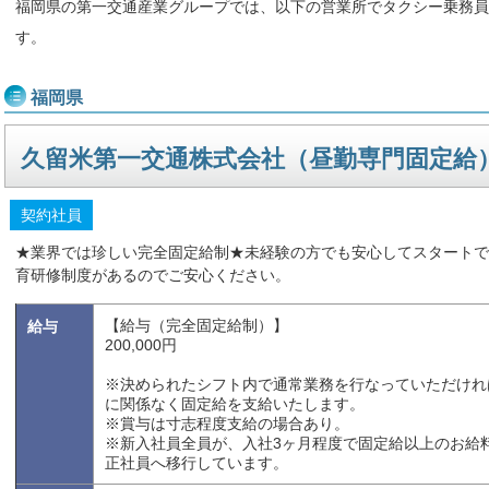
福岡県の第一交通産業グループでは、以下の営業所でタクシー乗務員
す。
福岡県
久留米第一交通株式会社（昼勤専門固定給
契約社員
★業界では珍しい完全固定給制★未経験の方でも安心してスタートで
育研修制度があるのでご安心ください。
【給与（完全固定給制）】
給与
200,000円
※決められたシフト内で通常業務を行なっていただけれ
に関係なく固定給を支給いたします。
※賞与は寸志程度支給の場合あり。
※新入社員全員が、入社3ヶ月程度で固定給以上のお給
正社員へ移行しています。