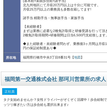
(基本給+業績歩合給+諸手当)
北九州地区にて月収20万円以上は十分に可能です。
月収25万円以上の乗務員も多数在籍してます!
諸手当:精勤手当・無事故手当・家族手当
【未経験者】
まずは業務に必要な2種免許取得と研修受講を行って頂
2種免許取得期間+研修期間は日当6,500円支給致します
◆また経験者・未経験者問わず、乗務後3ヶ月間は月収184
円の保証給制度あり◆
福岡県行橋市中央3丁目8番31号【
地図
】
所在地
福岡第一交通株式会社 那珂川営業所の求人
正社員
タク女始めませんか？女性ドライバーがぞくぞく活躍中！歩合給制で
ッツリ稼ぎたい方は歩合給も選択出来ます♪