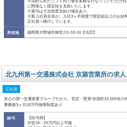
※決められたシフト内で通常業務を行なっていただけれ
に関係なく固定給を支給いたします。
※賞与は寸志程度支給の場合あり。
※新入社員全員が、入社3ヶ月程度で固定給以上のお給
正社員へ移行しています。
福岡県大野城市御笠川1-10-18【
地図
】
所在地
北九州第一交通株式会社 京築営業所の求人
正社員
安心の第一交通産業グループだから、安定・堅実!全国約15,000名
乗務後3ヶ月18万円保障制度あり
【給与例】
給与
月収18～25万円以上可能