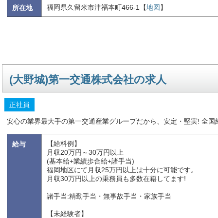
福岡県久留米市津福本町466-1【
地図
】
所在地
(大野城)第一交通株式会社の求人
正社員
安心の業界最大手の第一交通産業グループだから、安定・堅実! 全国約1
【給料例】
給与
月収20万円～30万円以上
(基本給+業績歩合給+諸手当)
福岡地区にて月収25万円以上は十分に可能です。
月収30万円以上の乗務員も多数在籍してます!
諸手当:精勤手当・無事故手当・家族手当
【未経験者】