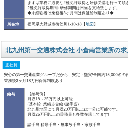
まずは業務に必要な2種免許取得と研修受講を行って頂
2種免許取得期間+研修期間は日当を支給致します。
◆未経験者は乗務後3ヶ月間は保証給制度あり◆
福岡県大野城市御笠川1-10-18【
地図
】
所在地
北九州第一交通株式会社 小倉南営業所の求
正社員
安心の第一交通産業グループだから、安定・堅実!全国約15,000名
乗務後3ヶ月18万円保障制度あり
【給与例】
給与
月収18～25万円以上可能
(基本給+業績歩合給+諸手当)
北九州地区にて月収20万円以上は十分に可能です。
月収25万円以上の乗務員も多数在籍してます!
諸手当:精勤手当・無事故手当・家族手当