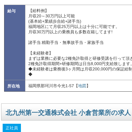
【給料例】
給与
月収20～30万円以上可能
(基本給+業績歩合給+諸手当)
福岡地区にて月収25万円以上は十分に可能です。
月収30万円以上の乗務員も多数在籍してます!
諸手当:精勤手当・無事故手当・家族手当
【未経験者】
まずは業務に必要な2種免許取得と研修受講を行って頂
2種免許取得期間+研修期間は日当8,000円支給致します
◆未経験者は乗務後3ヶ月間は月収200,000円の保証給
◆
福岡県那珂川市今光1-57【
地図
】
所在地
北九州第一交通株式会社 小倉営業所の求人
正社員