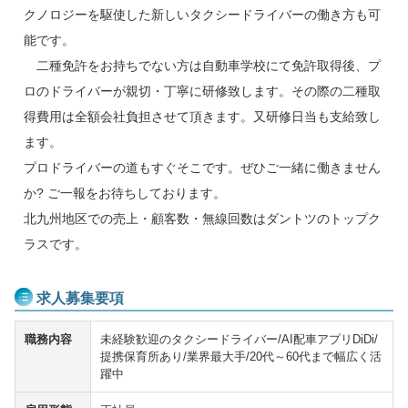
クノロジーを駆使した新しいタクシードライバーの働き方も可
能です。
二種免許をお持ちでない方は自動車学校にて免許取得後、プ
ロのドライバーが親切・丁寧に研修致します。その際の二種取
得費用は全額会社負担させて頂きます。又研修日当も支給致し
ます。
プロドライバーの道もすぐそこです。ぜひご一緒に働きません
か? ご一報をお待ちしております。
北九州地区での売上・顧客数・無線回数はダントツのトップク
ラスです。
求人募集要項
職務内容
未経験歓迎のタクシードライバー/AI配車アプリDiDi/
提携保育所あり/業界最大手/20代～60代まで幅広く活
躍中