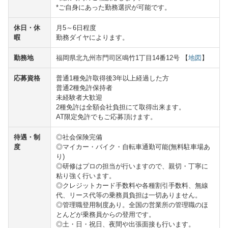
*ご自身にあった勤務選択が可能です。
休日・休
月5～6日程度
暇
勤務ダイヤによります。
勤務地
福岡県北九州市門司区鳴竹1丁目14番12号 【
地図
】
応募資格
普通1種免許取得後3年以上経過した方
普通2種免許保持者
未経験者大歓迎
2種免許は全額会社負担にて取得出来ます。
AT限定免許でもご応募頂けます。
待遇・制
◎社会保険完備
度
◎マイカー・バイク・自転車通勤可能(無料駐車場あ
り)
◎研修はプロの担当が行いますので、親切・丁寧に
粘り強く行います。
◎クレジットカード手数料や各種割引手数料、無線
代、リース代等の乗務員負担は一切ありません。
◎管理職登用制度あり。全国の営業所の管理職のほ
とんどが乗務員からの登用です。
◎土・日・祝日、夜間や出張面接も行います。