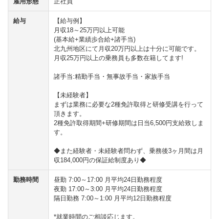
雇用形態
正社員
給与
【給与例】
月収18～25万円以上可能
(基本給+業績歩合給+諸手当)
北九州地区にて月収20万円以上は十分に可能です。
月収25万円以上の乗務員も多数在籍してます!
諸手当:精勤手当・無事故手当・家族手当
【未経験者】
まずは業務に必要な2種免許取得と研修受講を行って
頂きます。
2種免許取得期間+研修期間は日当6,500円支給致しま
す。
◆また経験者・未経験者問わず、乗務後3ヶ月間は月
収184,000円の保証給制度あり◆
勤務時間
昼勤 7:00～17:00 月平均24日勤務程度
夜勤 17:00～3:00 月平均24日勤務程度
隔日勤務 7:00～1:00 月平均12日勤務程度
*就業時間のご相談応じます。