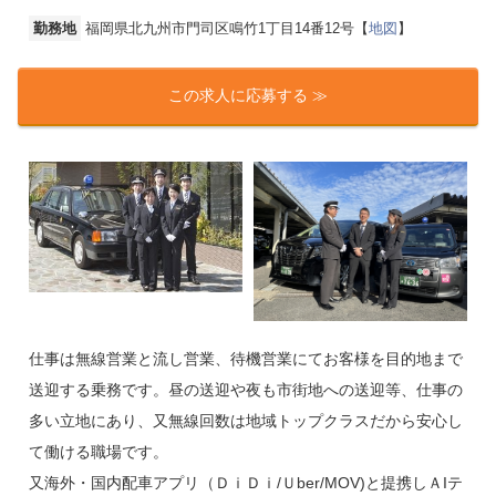
勤務地
福岡県北九州市門司区鳴竹1丁目14番12号【
地図
】
この求人に応募する ≫
仕事は無線営業と流し営業、待機営業にてお客様を目的地まで
送迎する乗務です。昼の送迎や夜も市街地への送迎等、仕事の
多い立地にあり、又無線回数は地域トップクラスだから安心し
て働ける職場です。
又海外・国内配車アプリ（ＤｉＤｉ/Ｕber/MOV)と提携しＡIテ