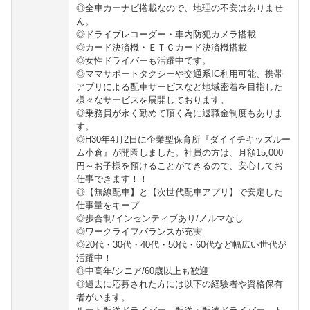
◎全車カーナビ搭載なので、地理の不安はありませ
ん。
◎ドライブレコーダー・車内防犯カメラ搭載
◎カード決済機・ＥＴＣカード決済機搭載
◎女性ドライバーも活躍中です。
◎ママサポートタクシーや交通系IC利用可能、携帯
アプリによる配車サービスなど地域密着を目指した
様々なサービスを展開しております。
◎乗務員が永く勤めて頂く為に退職金制度もありま
す。
◎H30年4月2日に企業型保育所『ダイイチキッズルー
ム小倉』が開園しました。社員の方は、月額15,000
円～お子様を預けることができるので、安心してお
仕事できます！！
◎【無線配車】と【次世代配車アプリ】で安定した
仕事量をキープ
◎歩合制/インセンティブあり/ノルマなし
◎ワークライフバランスが充実
◎20代・30代・40代・50代・60代など幅広い世代が
活躍中！
◎中高年/シニア/60歳以上も歓迎
◎過去に応募された方には以下の経験者や資格保有
者がいます。