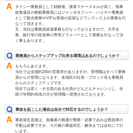
タクシー乗務員として経験後、接客マナースキルが高く、無事
故無違反の模範乗務員にはジャンボタクシー・ハイヤー乗務員
として観光業務やVIPお客様の送迎などワンランク上の業務を行
なって頂きます。
又、当社は乗務員派遣業務も行なっておりますので、大手企
業、銀行等の役員車の専用ドライバーとして業務を行なって頂
く事もあります。
乗務員からステップアップ出来る環境はあるのでしょうか？
もちろんあります。
当社では全国約200の営業所がありますが、管理職はすべて乗務
員からの登用になります。各地区の社長・ブロック長も乗務員
からのステップアップです。
現在では若く・やる気のある社員がどんどんチャレンジし、全
国で年間約40名の方が管理職へ登用されております。
事故を起こした場合は自分で対応するのでしょうか？
事故発生直後は、負傷者の救護や警察・必要であれば救急車の
手配は必要ですが、その後の事故対応・解決までは会社にて行
います。