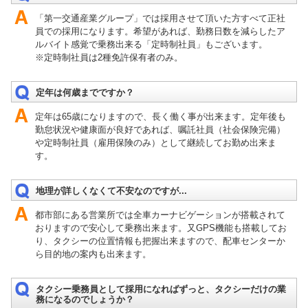
「第一交通産業グループ」では採用させて頂いた方すべて正社
員での採用になります。希望があれば、勤務日数を減らしたア
ルバイト感覚で乗務出来る「定時制社員」もございます。
※定時制社員は2種免許保有者のみ。
定年は何歳までですか？
定年は65歳になりますので、長く働く事が出来ます。定年後も
勤怠状況や健康面が良好であれば、嘱託社員（社会保険完備）
や定時制社員（雇用保険のみ）として継続してお勤め出来ま
す。
地理が詳しくなくて不安なのですが...
都市部にある営業所では全車カーナビゲーションが搭載されて
おりますので安心して乗務出来ます。又GPS機能も搭載してお
り、タクシーの位置情報も把握出来ますので、配車センターか
ら目的地の案内も出来ます。
タクシー乗務員として採用になればずっと、タクシーだけの業
務になるのでしょうか？