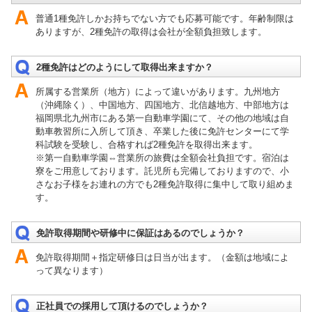
普通1種免許しかお持ちでない方でも応募可能です。年齢制限は
ありますが、2種免許の取得は会社が全額負担致します。
2種免許はどのようにして取得出来ますか？
所属する営業所（地方）によって違いがあります。九州地方
（沖縄除く）、中国地方、四国地方、北信越地方、中部地方は
福岡県北九州市にある第一自動車学園にて、その他の地域は自
動車教習所に入所して頂き、卒業した後に免許センターにて学
科試験を受験し、合格すれば2種免許を取得出来ます。
※第一自動車学園⇔営業所の旅費は全額会社負担です。宿泊は
寮をご用意しております。託児所も完備しておりますので、小
さなお子様をお連れの方でも2種免許取得に集中して取り組めま
す。
免許取得期間や研修中に保証はあるのでしょうか？
免許取得期間＋指定研修日は日当が出ます。（金額は地域によ
って異なります）
正社員での採用して頂けるのでしょうか？