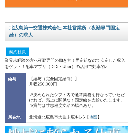
北広島第一交通株式会社 本社営業所（夜勤専門固定
給）の求人
契約社員
業界未経験の方へ夜勤専門の働き方！固定給なので安定した収入
をゲット！配車アプリ（DiDi・Uber）の活用で効率的♪
【給与（完全固定給制）】
給与
月収250,000円
※決められたシフト内で通常業務を行なっていただ
ければ、売上に関係なく固定給を支給いたします。
※賞与は寸志程度支給の場合あり。
北海道北広島市大曲末広4-1-6【
地図
】
所在地