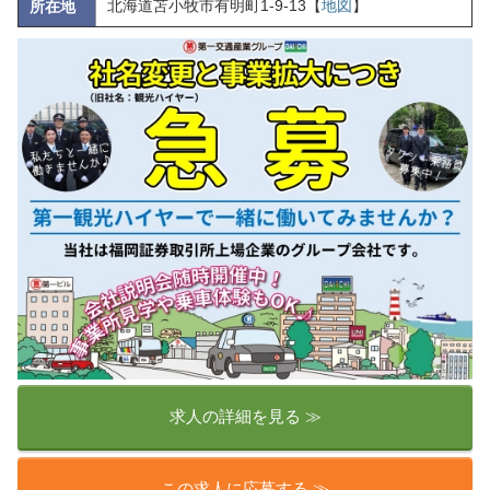
北海道苫小牧市有明町1-9-13【
地図
】
所在地
求人の詳細を見る ≫
この求人に応募する ≫