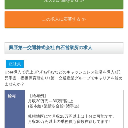
求人の詳細を見る ≫
この求人に応募する ≫
興亜第一交通株式会社 白石営業所の求人
正社員
Uber導入で売上UP♪PayPayなどのキャッシュレス決済を導入♪託
児手当・提携保育所あり♪第一交通産業グループでキャリアを始め
ませんか？
【給与例】
給与
月収20万円～30万円以上
(基本給+業績歩合給+諸手当)
札幌地区にて月収25万円以上は十分に可能です。
月収30万円以上の乗務員も多数在籍してます!