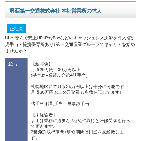
興亜第一交通株式会社 本社営業所の求人
正社員
Uber導入で売上UP♪PayPayなどのキャッシュレス決済を導入♪託
児手当・提携保育所あり♪第一交通産業グループでキャリアを始め
ませんか？
【給与例】
給与
月収20万円～30万円以上
(基本給+業績歩合給+諸手当)
札幌地区にて月収25万円以上は十分に可能です。
月収30万円以上の乗務員も多数在籍してます!
諸手当:精勤手当・無事故手当
【未経験者】
まずは業務に必要な2種免許取得と研修受講を行っ
て頂きます。
2種免許取得期間+研修期間は日当を支給致しま
す。