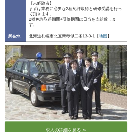
【未経験者】
まずは業務に必要な2種免許取得と研修受講を行っ
て頂きます。
2種免許取得期間+研修期間は日当を支給致しま
す。
北海道札幌市北区新琴似二条13-9-1【
地図
】
所在地
求人の詳細を見る ≫