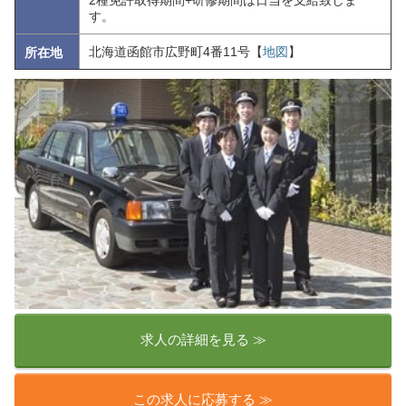
す。
北海道函館市広野町4番11号【
地図
】
所在地
求人の詳細を見る ≫
この求人に応募する ≫