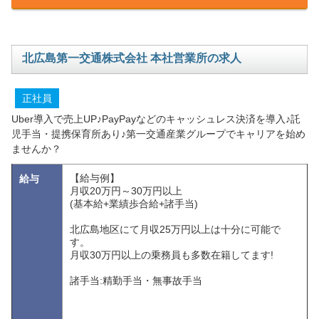
北広島第一交通株式会社 本社営業所の求人
正社員
Uber導入で売上UP♪PayPayなどのキャッシュレス決済を導入♪託
児手当・提携保育所あり♪第一交通産業グループでキャリアを始め
ませんか？
【給与例】
給与
月収20万円～30万円以上
(基本給+業績歩合給+諸手当)
北広島地区にて月収25万円以上は十分に可能で
す。
月収30万円以上の乗務員も多数在籍してます!
諸手当:精勤手当・無事故手当