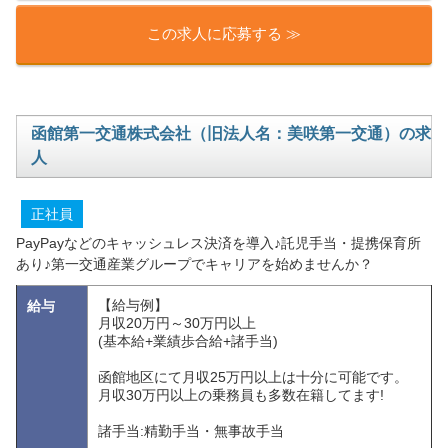
この求人に応募する ≫
函館第一交通株式会社（旧法人名：美咲第一交通）の求
人
正社員
PayPayなどのキャッシュレス決済を導入♪託児手当・提携保育所
あり♪第一交通産業グループでキャリアを始めませんか？
【給与例】
給与
月収20万円～30万円以上
(基本給+業績歩合給+諸手当)
函館地区にて月収25万円以上は十分に可能です。
月収30万円以上の乗務員も多数在籍してます!
諸手当:精勤手当・無事故手当