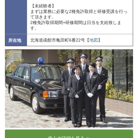
【未経験者】
まずは業務に必要な2種免許取得と研修受講を行っ
て頂きます。
2種免許取得期間+研修期間は日当を支給致しま
す。
北海道函館市亀田町6番22号【
地図
】
所在地