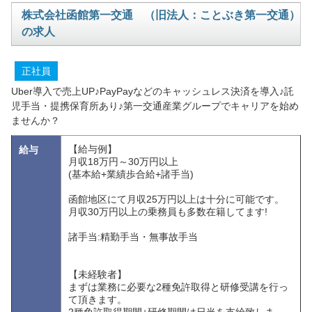
株式会社函館第一交通 （旧法人：ことぶき第一交通）
の求人
正社員
Uber導入で売上UP♪PayPayなどのキャッシュレス決済を導入♪託
児手当・提携保育所あり♪第一交通産業グループでキャリアを始め
ませんか？
【給与例】
給与
月収18万円～30万円以上
(基本給+業績歩合給+諸手当)
函館地区にて月収25万円以上は十分に可能です。
月収30万円以上の乗務員も多数在籍してます!
諸手当:精勤手当・無事故手当
【未経験者】
まずは業務に必要な2種免許取得と研修受講を行っ
て頂きます。
2種免許取得期間+研修期間は日当を支給致しま