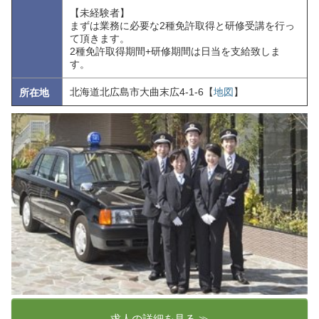
【未経験者】
まずは業務に必要な2種免許取得と研修受講を行っ
て頂きます。
2種免許取得期間+研修期間は日当を支給致しま
す。
北海道北広島市大曲末広4-1-6【
地図
】
所在地
求人の詳細を見る ≫