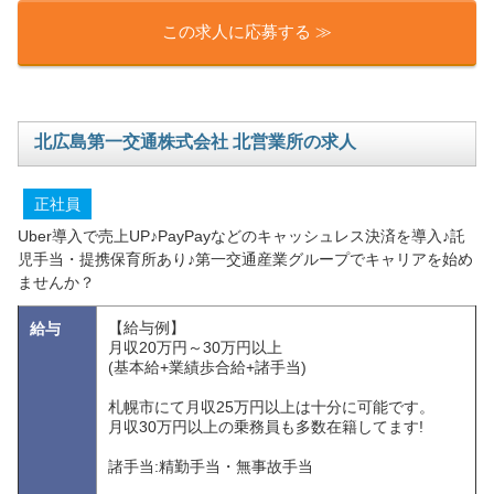
この求人に応募する ≫
北広島第一交通株式会社 北営業所の求人
正社員
Uber導入で売上UP♪PayPayなどのキャッシュレス決済を導入♪託
児手当・提携保育所あり♪第一交通産業グループでキャリアを始め
ませんか？
【給与例】
給与
月収20万円～30万円以上
(基本給+業績歩合給+諸手当)
札幌市にて月収25万円以上は十分に可能です。
月収30万円以上の乗務員も多数在籍してます!
諸手当:精勤手当・無事故手当