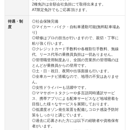
2種免許は全額会社負担にて取得出来ます。
AT限定免許でもご応募頂けます。
待遇・制
◎社会保険完備
度
◎マイカー・バイク・自転車通勤可能(無料駐車場あ
り)
◎研修はプロの担当が行いますので、親切・丁寧に
粘り強く行います。
◎クレジットカード手数料や各種割引手数料、無線
代、リース代等の乗務員負担は一切ありません。
◎管理職登用制度あり。全国の営業所の管理職のほ
とんどが乗務員からの登用です。
◎土・日・祝日、夜間や出張面接も行います。
◎全車カーナビ搭載なので、地理の不安はありませ
ん。
◎女性ドライバーも活躍中です。
◎ママサポートタクシーや多言語同時通訳サービ
ス、携帯アプリによる配車サービスなど地域密着を
目指した様々なサービスを展開しております。
◎低濃度オゾン発生装置を配備しコロナ感染予防対
策をしっかりと講じています。
◎過去に応募された方には以下の経験者や資格保有
者がいます。