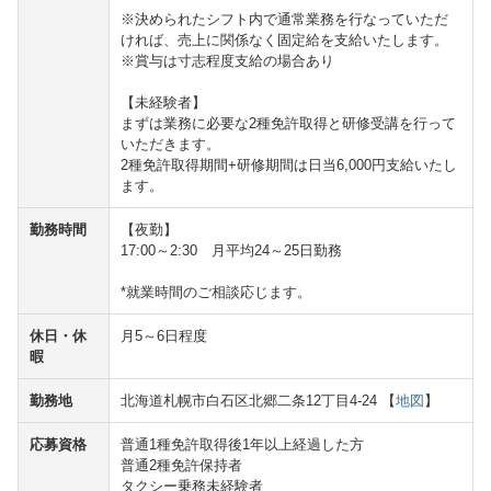
※決められたシフト内で通常業務を行なっていただ
ければ、売上に関係なく固定給を支給いたします。
※賞与は寸志程度支給の場合あり
【未経験者】
まずは業務に必要な2種免許取得と研修受講を行って
いただきます。
2種免許取得期間+研修期間は日当6,000円支給いたし
ます。
勤務時間
【夜勤】
17:00～2:30 月平均24～25日勤務
*就業時間のご相談応じます。
休日・休
月5～6日程度
暇
勤務地
北海道札幌市白石区北郷二条12丁目4-24 【
地図
】
応募資格
普通1種免許取得後1年以上経過した方
普通2種免許保持者
タクシー乗務未経験者