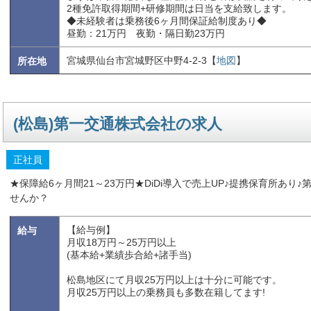
2種免許取得期間+研修期間は日当を支給致します。
◆未経験者は乗務後6ヶ月間保証給制度あり◆
昼勤：21万円 夜勤・隔日勤23万円
宮城県仙台市宮城野区中野4-2-3【
地図
】
所在地
(松島)第一交通株式会社の求人
正社員
★保障給6ヶ月間21～23万円★DiDi導入で売上UP♪提携保育所あ
せんか？
【給与例】
給与
月収18万円～25万円以上
(基本給+業績歩合給+諸手当)
松島地区にて月収25万円以上は十分に可能です。
月収25万円以上の乗務員も多数在籍してます!