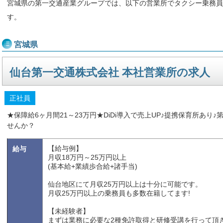
宮城県の第一交通産業グループでは、以下の営業所でタクシー乗務員
す。
宮城県
仙台第一交通株式会社 本社営業所の求人
正社員
★保障給6ヶ月間21～23万円★DiDi導入で売上UP♪提携保育所あ
せんか？
【給与例】
給与
月収18万円～25万円以上
(基本給+業績歩合給+諸手当)
仙台地区にて月収25万円以上は十分に可能です。
月収25万円以上の乗務員も多数在籍してます!
【未経験者】
まずは業務に必要な2種免許取得と研修受講を行って頂