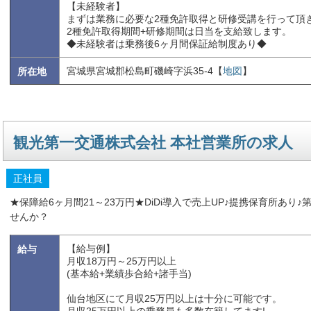
【未経験者】
まずは業務に必要な2種免許取得と研修受講を行って頂
2種免許取得期間+研修期間は日当を支給致します。
◆未経験者は乗務後6ヶ月間保証給制度あり◆
宮城県宮城郡松島町磯崎字浜35-4【
地図
】
所在地
観光第一交通株式会社 本社営業所の求人
正社員
★保障給6ヶ月間21～23万円★DiDi導入で売上UP♪提携保育所あ
せんか？
【給与例】
給与
月収18万円～25万円以上
(基本給+業績歩合給+諸手当)
仙台地区にて月収25万円以上は十分に可能です。