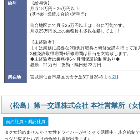
【給与例】
給与
月収18万円～25万円以上
(基本給+業績歩合給+諸手当)
仙台地区にて月収25万円以上は十分に可能です。
月収25万円以上の乗務員も多数在籍してます!
【未経験者】
まずは業務に必要な2種免許取得と研修受講を行って頂
2種免許取得期間+研修期間は日当を支給致します。
◆未経験者は乗務後6ヶ月間保証給制度あり◆
昼勤：21万円 夜勤・隔日勤23万円
宮城県仙台市泉区長命ケ丘3丁目26-8【
地図
】
所在地
（松島）第一交通株式会社 本社営業所（
契約社員・嘱託社員
タク女始めませんか？女性ドライバーがぞくぞく活躍中！歩合給制で
ッツリ稼ぎたい方は歩合給も選択出来ます♪