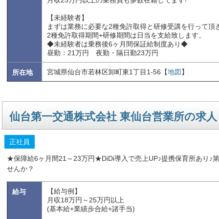
月収25万円以上の乗務員も多数在籍してます!
【未経験者】
まずは業務に必要な2種免許取得と研修受講を行って頂
2種免許取得期間+研修期間は日当を支給致します。
◆未経験者は乗務後6ヶ月間保証給制度あり◆
昼勤：21万円 夜勤・隔日勤23万円
宮城県仙台市若林区卸町東1丁目1-56【
地図
】
所在地
仙台第一交通株式会社 東仙台営業所の求人
正社員
★保障給6ヶ月間21～23万円★DiDi導入で売上UP♪提携保育所あ
せんか？
【給与例】
給与
月収18万円～25万円以上
(基本給+業績歩合給+諸手当)