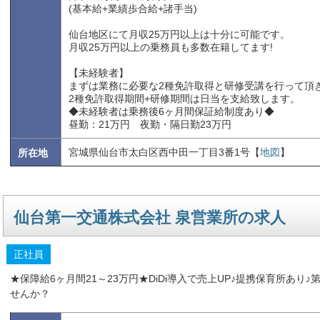
(基本給+業績歩合給+諸手当)
仙台地区にて月収25万円以上は十分に可能です。
月収25万円以上の乗務員も多数在籍してます!
【未経験者】
まずは業務に必要な2種免許取得と研修受講を行って頂
2種免許取得期間+研修期間は日当を支給致します。
◆未経験者は乗務後6ヶ月間保証給制度あり◆
昼勤：21万円 夜勤・隔日勤23万円
宮城県仙台市太白区西中田一丁目3番1号【
地図
】
所在地
仙台第一交通株式会社 泉営業所の求人
正社員
★保障給6ヶ月間21～23万円★DiDi導入で売上UP♪提携保育所あ
せんか？