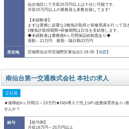
仙台地区にて月収25万円以上は十分に可能です。
月収25万円以上の乗務員も多数在籍してます!
【未経験者】
まずは業務に必要な2種免許取得と研修受講を行って頂
2種免許取得期間+研修期間は日当を支給致します。
◆未経験者は乗務後6ヶ月間保証給制度あり◆
昼勤：21万円 夜勤・隔日勤23万円
宮城県仙台市宮城野区東仙台2-18-35【
地図
】
所在地
南仙台第一交通株式会社 本社の求人
正社員
★保障給6ヶ月間21～23万円★DiDi導入で売上UP♪提携保育所あ
せんか？
【給与例】
給与
月収18万円～25万円以上