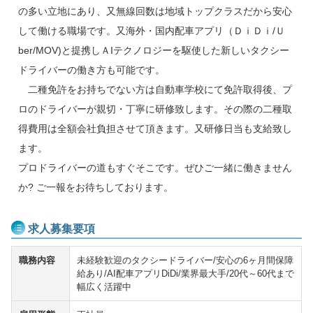
の多い立地にあり、又無線回数は地域トップクラスだから安心
して働ける職場です。又海外・国内配車アプリ（ＤｉＤｉ/Ｕ
ber/MOV)と提携しＡIテクノロジーを駆使した新しいタクシー
ドライバーの働き方も可能です。
二種免許をお持ちでない方は自動車学校にて免許取得後、プ
ロのドライバーが親切・丁寧に研修致します。その際の二種取
得費用は全額会社負担させて頂きます。又研修日当も支給致し
ます。
プロドライバーの道もすぐそこです。ぜひご一緒に働きません
か? ご一報をお待ちしております。
求人募集要項
職務内容
未経験歓迎のタクシードライバー/安心の6ヶ月間保障
給あり/AI配車アプリDiDi/業界最大手/20代～60代まで
幅広く活躍中