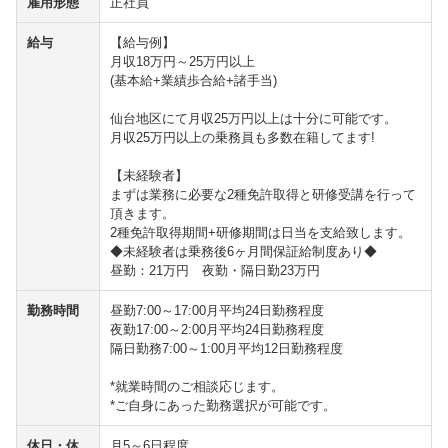
雇用形態
正社員
給与
【給与例】
月収18万円～25万円以上
(基本給+業績歩合給+諸手当)
仙台地区にて月収25万円以上は十分に可能です。
月収25万円以上の乗務員も多数在籍してます!
【未経験者】
まずは業務に必要な2種免許取得と研修受講を行って
頂きます。
2種免許取得期間+研修期間は日当を支給致します。
◆未経験者は乗務後6ヶ月間保証給制度あり◆
昼勤：21万円 夜勤・隔日勤23万円
勤務時間
昼勤7:00～17:00月平均24日勤務程度
夜勤17:00～2:00月平均24日勤務程度
隔日勤務7:00～1:00月平均12日勤務程度
*就業時間のご相談応じます。
*ご自身にあった勤務選択が可能です。
休日・休
月5～6日程度