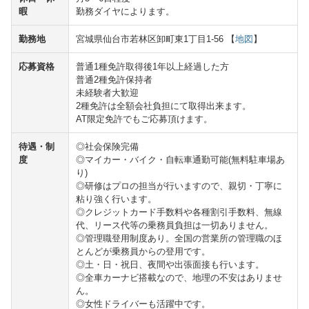
暇
勤務ダイヤによります。
勤務地
宮城県仙台市若林区卸町東1丁目1-56 【
地図
】
応募資格
普通1種免許取得後1年以上経過した方
普通2種免許保持者
未経験者大歓迎
2種免許は全額会社負担にて取得出来ます。
AT限定免許でもご応募頂けます。
待遇・制
◎社会保険完備
度
◎マイカー・バイク・自転車通勤可能(無料駐車場あ
り)
◎研修はプロの担当が行いますので、親切・丁寧に
粘り強く行います。
◎クレジットカード手数料や各種割引手数料、無線
代、リース代等の乗務員負担は一切ありません。
◎管理職登用制度あり。全国の営業所の管理職のほ
とんどが乗務員からの登用です。
◎土・日・祝日、夜間や出張面接も行います。
◎全車カーナビ搭載なので、地理の不安はありませ
ん。
◎女性ドライバーも活躍中です。