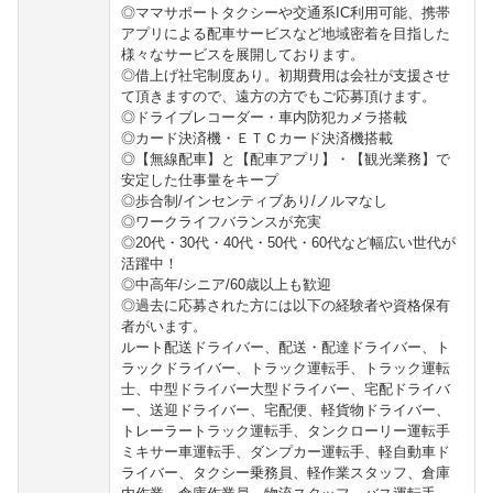
◎ママサポートタクシーや交通系IC利用可能、携帯
アプリによる配車サービスなど地域密着を目指した
様々なサービスを展開しております。
◎借上げ社宅制度あり。初期費用は会社が支援させ
て頂きますので、遠方の方でもご応募頂けます。
◎ドライブレコーダー・車内防犯カメラ搭載
◎カード決済機・ＥＴＣカード決済機搭載
◎【無線配車】と【配車アプリ】・【観光業務】で
安定した仕事量をキープ
◎歩合制/インセンティブあり/ノルマなし
◎ワークライフバランスが充実
◎20代・30代・40代・50代・60代など幅広い世代が
活躍中！
◎中高年/シニア/60歳以上も歓迎
◎過去に応募された方には以下の経験者や資格保有
者がいます。
ルート配送ドライバー、配送・配達ドライバー、ト
ラックドライバー、トラック運転手、トラック運転
士、中型ドライバー大型ドライバー、宅配ドライバ
ー、送迎ドライバー、宅配便、軽貨物ドライバー、
トレーラートラック運転手、タンクローリー運転手
ミキサー車運転手、ダンプカー運転手、軽自動車ド
ライバー、タクシー乗務員、軽作業スタッフ、倉庫