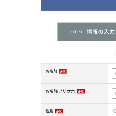
エ
お名前
必須
お名前(フリガナ)
必須
性別
必須