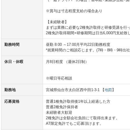
※賞与は寸志程度支給の場合あり
【未経験者】
まずは業務に必要な2種免許取得と研修受講を行
2種免許取得期間+研修期間は日当6,000円支給致
勤務時間
昼勤 8:00 ～17:00月平均22日勤務程度
*就業時間のご相談応じます。(7時・8時・9時出社
休日・休暇
月8日程度 （週休2日制）
※曜日等応相談
勤務地
宮城県仙台市太白区西中田1-3-1 【
地図
】
応募資格
普通1種免許取得後1年以上経過した方
普通2種免許保持者
未経験者大歓迎
2種免許は全額会社負担にて取得出来ます。
AT限定免許でもご応募頂けます。