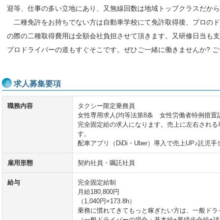
迎等、仕事の多い立地にあり、又無線回数は地域トップクラスだか
二種免許をお持ちでない方は自動車学校にて免許取得後、プロのド
の際の二種取得費用は全額会社負担させて頂きます。又研修日当も支
プロドライバーの道もすぐそこです。ぜひご一緒に働きませんか? 
求人募集要項
職務内容
タクシー限定乗務員
女性専用求人(均等法第8条 女性労働者特例措置該
完全固定給の求人になります。売上に左右される
す。
配車アプリ（DiDi・Uber）導入で売上UP♪託児手
雇用形態
契約社員・嘱託社員
給与
完全固定給制
月給180,800円
（1,040円×173.8h）
乗務に慣れてきてもっと稼ぎたい方は、一般ドラ
（一般ドライバーの場合：基本給+業績歩合給+諸