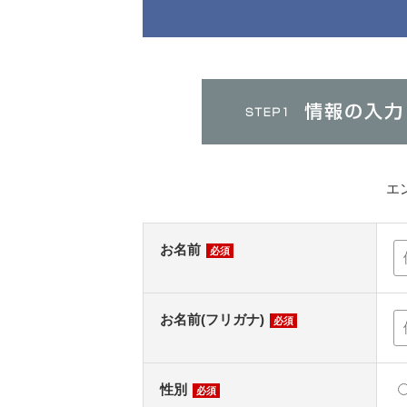
エ
お名前
必須
お名前(フリガナ)
必須
性別
必須