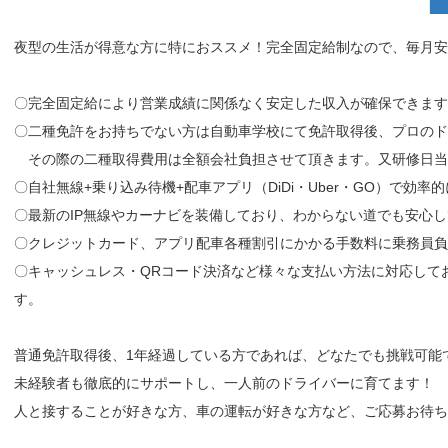
夜型の生活が得意な方に特におススメ！完全固定給制なので、毎月
〇完全固定給により営業成績に関係なく安定した収入が確保できます
〇二種免許をお持ちでない方は自動車学校にて免許取得後、プロのド
その際の二種取得費用は全額会社負担させて頂きます。又研修日当
〇自社無線+乗り込み待機+配車アプリ（DiDi・Uber・GO）で効率
〇最新のIP無線やカーナビを装備しており、わからない道でも安心
〇クレジットカード、アプリ配車各種割引にかかる手数料に乗務員負
〇キャッシュレス・QRコード決済など様々な支払い方法に対応して
す。
普通免許取得後、1年経過している方であれば、どなたでも挑戦可能
未経験者も徹底的にサポートし、一人前のドライバーに育てます！
人と接することが好きな方、車の運転が好きな方など、ご応募お待ち