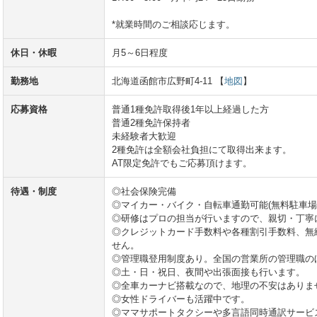
*就業時間のご相談応じます。
休日・休暇
月5～6日程度
勤務地
北海道函館市広野町4-11 【
地図
】
応募資格
普通1種免許取得後1年以上経過した方
普通2種免許保持者
未経験者大歓迎
2種免許は全額会社負担にて取得出来ます。
AT限定免許でもご応募頂けます。
待遇・制度
◎社会保険完備
◎マイカー・バイク・自転車通勤可能(無料駐車場
◎研修はプロの担当が行いますので、親切・丁寧
◎クレジットカード手数料や各種割引手数料、無
せん。
◎管理職登用制度あり。全国の営業所の管理職の
◎土・日・祝日、夜間や出張面接も行います。
◎全車カーナビ搭載なので、地理の不安はありま
◎女性ドライバーも活躍中です。
◎ママサポートタクシーや多言語同時通訳サービ