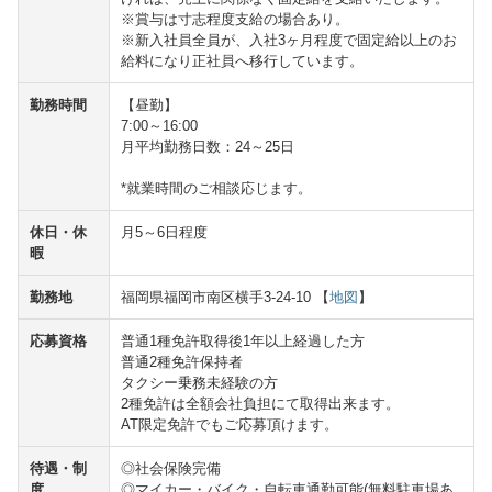
※賞与は寸志程度支給の場合あり。
※新入社員全員が、入社3ヶ月程度で固定給以上のお
給料になり正社員へ移行しています。
勤務時間
【昼勤】
7:00～16:00
月平均勤務日数：24～25日
*就業時間のご相談応じます。
休日・休
月5～6日程度
暇
勤務地
福岡県福岡市南区横手3-24-10 【
地図
】
応募資格
普通1種免許取得後1年以上経過した方
普通2種免許保持者
タクシー乗務未経験の方
2種免許は全額会社負担にて取得出来ます。
AT限定免許でもご応募頂けます。
待遇・制
◎社会保険完備
度
◎マイカー・バイク・自転車通勤可能(無料駐車場あ