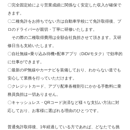
〇完全固定給により営業成績に関係なく安定した収入が確保で
きます。
〇二種免許をお持ちでない方は自動車学校にて免許取得後、プ
ロのドライバーが親切・丁寧に研修いたします。
その際の二種取得費用は全額会社負担させて頂きます。又研
修日当も支給いたします。
〇自社無線+乗り込み待機+配車アプリ（DiDi/モタク）で効率的
に仕事ができます。
〇最新のIP無線やカーナビを装備しており、わからない道でも
安心して業務を行っていただけます。
〇クレジットカード、アプリ配車各種割引にかかる手数料に乗
務員負担は一切ありません。
〇キャッシュレス・QRコード決済など様々な支払い方法に対
応しており、お客様に選ばれる理由のひとつです。
普通免許取得後、1年経過している方であれば、どなたでも挑