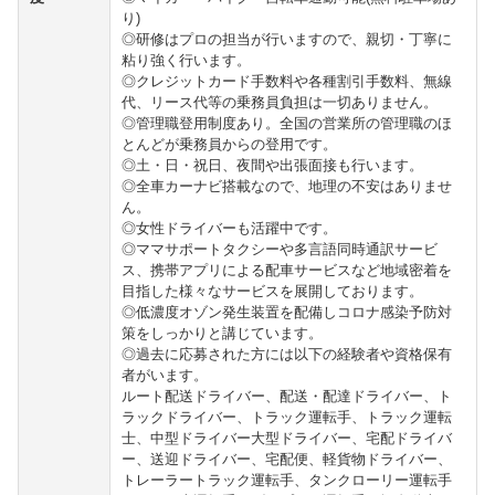
り)
◎研修はプロの担当が行いますので、親切・丁寧に
粘り強く行います。
◎クレジットカード手数料や各種割引手数料、無線
代、リース代等の乗務員負担は一切ありません。
◎管理職登用制度あり。全国の営業所の管理職のほ
とんどが乗務員からの登用です。
◎土・日・祝日、夜間や出張面接も行います。
◎全車カーナビ搭載なので、地理の不安はありませ
ん。
◎女性ドライバーも活躍中です。
◎ママサポートタクシーや多言語同時通訳サービ
ス、携帯アプリによる配車サービスなど地域密着を
目指した様々なサービスを展開しております。
◎低濃度オゾン発生装置を配備しコロナ感染予防対
策をしっかりと講じています。
◎過去に応募された方には以下の経験者や資格保有
者がいます。
ルート配送ドライバー、配送・配達ドライバー、ト
ラックドライバー、トラック運転手、トラック運転
士、中型ドライバー大型ドライバー、宅配ドライバ
ー、送迎ドライバー、宅配便、軽貨物ドライバー、
トレーラートラック運転手、タンクローリー運転手