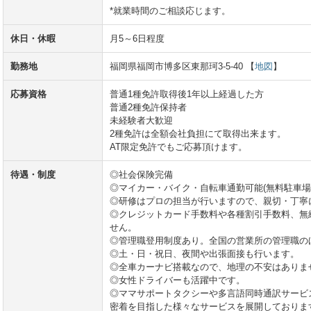
*就業時間のご相談応じます。
休日・休暇
月5～6日程度
勤務地
福岡県福岡市博多区東那珂3-5-40 【
地図
】
応募資格
普通1種免許取得後1年以上経過した方
普通2種免許保持者
未経験者大歓迎
2種免許は全額会社負担にて取得出来ます。
AT限定免許でもご応募頂けます。
待遇・制度
◎社会保険完備
◎マイカー・バイク・自転車通勤可能(無料駐車場
◎研修はプロの担当が行いますので、親切・丁寧
◎クレジットカード手数料や各種割引手数料、無
せん。
◎管理職登用制度あり。全国の営業所の管理職の
◎土・日・祝日、夜間や出張面接も行います。
◎全車カーナビ搭載なので、地理の不安はありま
◎女性ドライバーも活躍中です。
◎ママサポートタクシーや多言語同時通訳サービ
密着を目指した様々なサービスを展開しておりま