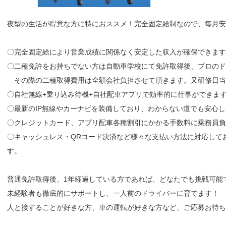
夜型の生活が得意な方に特におススメ！完全固定給制なので、毎月
〇完全固定給により営業成績に関係なく安定した収入が確保できます
〇二種免許をお持ちでない方は自動車学校にて免許取得後、プロのド
その際の二種取得費用は全額会社負担させて頂きます。又研修日当
〇自社無線+乗り込み待機+自社配車アプリで効率的に仕事ができま
〇最新のIP無線やカーナビを装備しており、わからない道でも安心
〇クレジットカード、アプリ配車各種割引にかかる手数料に乗務員負
〇キャッシュレス・QRコード決済など様々な支払い方法に対応して
す。
普通免許取得後、1年経過している方であれば、どなたでも挑戦可能
未経験者も徹底的にサポートし、一人前のドライバーに育てます！
人と接することが好きな方、車の運転が好きな方など、ご応募お待ち