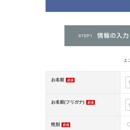
エ
お名前
必須
お名前(フリガナ)
必須
性別
必須