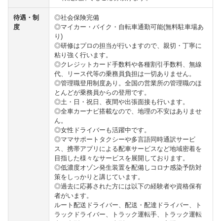
待遇・制
◎社会保険完備
度
◎マイカー・バイク・自転車通勤可能(無料駐車場あ
り)
◎研修はプロの担当が行いますので、親切・丁寧に
粘り強く行います。
◎クレジットカード手数料や各種割引手数料、無線
代、リース代等の乗務員負担は一切ありません。
◎管理職登用制度あり。全国の営業所の管理職のほ
とんどが乗務員からの登用です。
◎土・日・祝日、夜間や出張面接も行います。
◎全車カーナビ搭載なので、地理の不安はありませ
ん。
◎女性ドライバーも活躍中です。
◎ママサポートタクシーや多言語同時通訳サービ
ス、携帯アプリによる配車サービスなど地域密着を
目指した様々なサービスを展開しております。
◎低濃度オゾン発生装置を配備しコロナ感染予防対
策をしっかりと講じています。
◎過去に応募された方には以下の経験者や資格保有
者がいます。
ルート配送ドライバー、配送・配達ドライバー、ト
ラックドライバー、トラック運転手、トラック運転