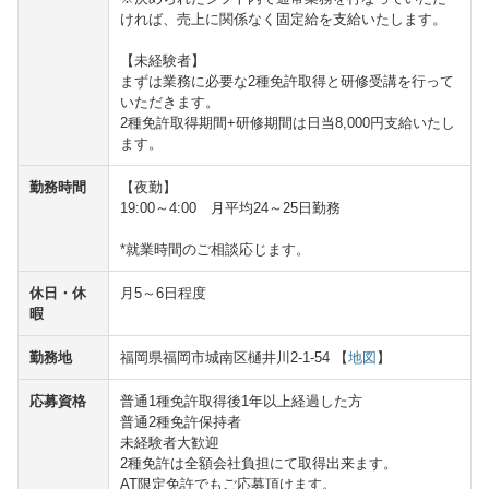
ければ、売上に関係なく固定給を支給いたします。
【未経験者】
まずは業務に必要な2種免許取得と研修受講を行って
いただきます。
2種免許取得期間+研修期間は日当8,000円支給いたし
ます。
勤務時間
【夜勤】
19:00～4:00 月平均24～25日勤務
*就業時間のご相談応じます。
休日・休
月5～6日程度
暇
勤務地
福岡県福岡市城南区樋井川2-1-54 【
地図
】
応募資格
普通1種免許取得後1年以上経過した方
普通2種免許保持者
未経験者大歓迎
2種免許は全額会社負担にて取得出来ます。
AT限定免許でもご応募頂けます。