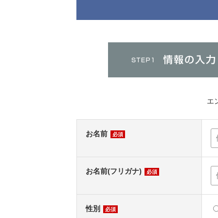
エ
お名前
必須
お名前(フリガナ)
必須
性別
必須