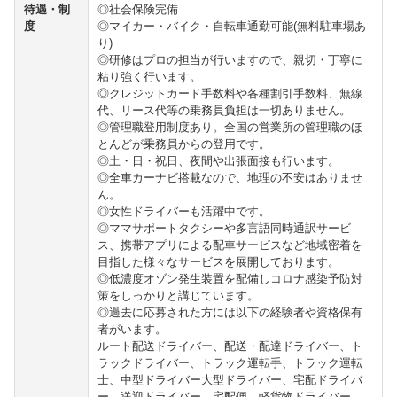
待遇・制
◎社会保険完備
度
◎マイカー・バイク・自転車通勤可能(無料駐車場あ
り)
◎研修はプロの担当が行いますので、親切・丁寧に
粘り強く行います。
◎クレジットカード手数料や各種割引手数料、無線
代、リース代等の乗務員負担は一切ありません。
◎管理職登用制度あり。全国の営業所の管理職のほ
とんどが乗務員からの登用です。
◎土・日・祝日、夜間や出張面接も行います。
◎全車カーナビ搭載なので、地理の不安はありませ
ん。
◎女性ドライバーも活躍中です。
◎ママサポートタクシーや多言語同時通訳サービ
ス、携帯アプリによる配車サービスなど地域密着を
目指した様々なサービスを展開しております。
◎低濃度オゾン発生装置を配備しコロナ感染予防対
策をしっかりと講じています。
◎過去に応募された方には以下の経験者や資格保有
者がいます。
ルート配送ドライバー、配送・配達ドライバー、ト
ラックドライバー、トラック運転手、トラック運転
士、中型ドライバー大型ドライバー、宅配ドライバ
ー、送迎ドライバー、宅配便、軽貨物ドライバー、