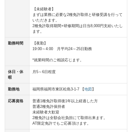
【未経験者】
まずは業務に必要な2種免許取得と研修受講を行って
いただきます。
2種免許取得期間+研修期間は日当8,000円支給いたし
ます。
勤務時間
【夜勤】
19:00～4:00 月平均24～25日勤務
*就業時間のご相談応じます。
休日・休
月5～6日程度
暇
勤務地
福岡県福岡市東区松島3-1-7 【
地図
】
応募資格
普通1種免許取得後1年以上経過した方
普通2種免許保持者
未経験者大歓迎
2種免許は全額会社負担にて取得出来ます。
AT限定免許でもご応募頂けます。