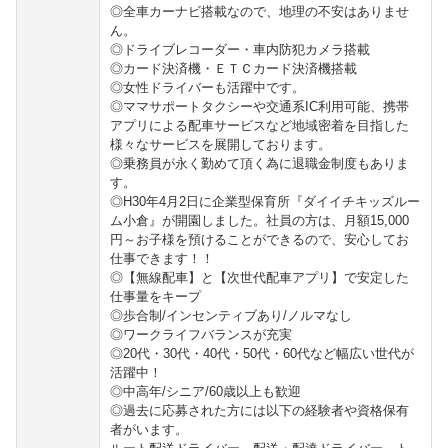
◎全車カーナビ搭載なので、地理の不安はありませ
ん。
◎ドライブレコーダー・車内防犯カメラ搭載
◎カード決済機・ＥＴＣカード決済機搭載
◎女性ドライバーも活躍中です。
◎ママサポートタクシーや交通系IC利用可能、携帯
アプリによる配車サービスなど地域密着を目指した
様々なサービスを展開しております。
◎乗務員が永く勤めて頂く為に退職金制度もありま
す。
◎H30年4月2日に企業型保育所『ダイイチキッズルー
ム小倉』が開園しました。社員の方は、月額15,000
円～お子様を預けることができるので、安心してお
仕事できます！！
◎【無線配車】と【次世代配車アプリ】で安定した
仕事量をキープ
◎歩合制/インセンティブあり/ノルマなし
◎ワークライフバランスが充実
◎20代・30代・40代・50代・60代など幅広い世代が
活躍中！
◎中高年/シニア/60歳以上も歓迎
◎過去に応募された方には以下の経験者や資格保有
者がいます。