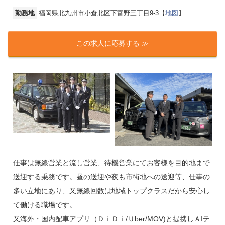
勤務地
福岡県北九州市小倉北区下富野三丁目9-3【
地図
】
この求人に応募する ≫
仕事は無線営業と流し営業、待機営業にてお客様を目的地まで
送迎する乗務です。昼の送迎や夜も市街地への送迎等、仕事の
多い立地にあり、又無線回数は地域トップクラスだから安心し
て働ける職場です。
又海外・国内配車アプリ（ＤｉＤｉ/Ｕber/MOV)と提携しＡIテ