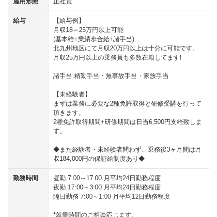
雇用形態
正社員
給与
【給与例】
月収18～25万円以上可能
(基本給+業績歩合給+諸手当)
北九州地区にて月収20万円以上は十分に可能です。
月収25万円以上の乗務員も多数在籍してます!
諸手当:精勤手当・無事故手当・家族手当
【未経験者】
まずは業務に必要な2種免許取得と研修受講を行って
頂きます。
2種免許取得期間+研修期間は日当6,500円支給致しま
す。
◆また経験者・未経験者問わず、乗務後3ヶ月間は月
収184,000円の保証給制度あり◆
勤務時間
昼勤 7:00～17:00 月平均24日勤務程度
夜勤 17:00～3:00 月平均24日勤務程度
隔日勤務 7:00～1:00 月平均12日勤務程度
*就業時間のご相談応じます。