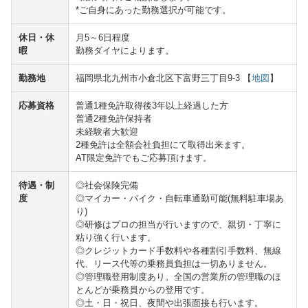
*ご自身にあった勤務選択が可能です。
休日・休
月5～6日程度
暇
勤務ダイヤによります。
勤務地
福岡県北九州市小倉北区下富野三丁目9-3 【
地図
】
応募資格
普通1種免許取得後3年以上経過した方
普通2種免許保持者
未経験者大歓迎
2種免許は全額会社負担にて取得出来ます。
AT限定免許でもご応募頂けます。
待遇・制
◎社会保険完備
度
◎マイカー・バイク・自転車通勤可能(無料駐車場あ
り)
◎研修はプロの担当が行いますので、親切・丁寧に
粘り強く行います。
◎クレジットカード手数料や各種割引手数料、無線
代、リース代等の乗務員負担は一切ありません。
◎管理職登用制度あり。全国の営業所の管理職のほ
とんどが乗務員からの登用です。
◎土・日・祝日、夜間や出張面接も行います。