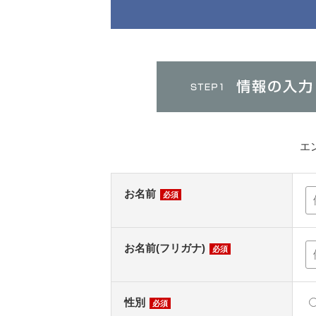
エ
お名前
必須
お名前(フリガナ)
必須
性別
必須