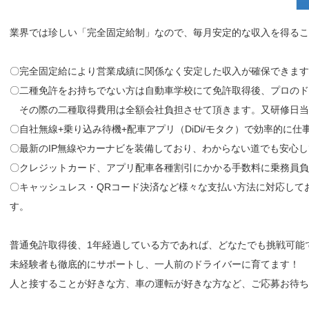
業界では珍しい「完全固定給制」なので、毎月安定的な収入を得るこ
〇完全固定給により営業成績に関係なく安定した収入が確保できます
〇二種免許をお持ちでない方は自動車学校にて免許取得後、プロのド
その際の二種取得費用は全額会社負担させて頂きます。又研修日当
〇自社無線+乗り込み待機+配車アプリ（DiDi/モタク）で効率的に仕
〇最新のIP無線やカーナビを装備しており、わからない道でも安心
〇クレジットカード、アプリ配車各種割引にかかる手数料に乗務員負
〇キャッシュレス・QRコード決済など様々な支払い方法に対応して
す。
普通免許取得後、1年経過している方であれば、どなたでも挑戦可能
未経験者も徹底的にサポートし、一人前のドライバーに育てます！
人と接することが好きな方、車の運転が好きな方など、ご応募お待ち