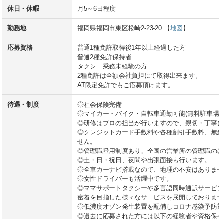
休日・休暇
月5～6日程度
勤務地
福岡県福岡市東区松崎2-23-20 【
地図
】
応募資格
普通1種免許取得後1年以上経過した方
普通2種免許保持者
タクシー乗務未経験の方
2種免許は全額会社負担にて取得出来ます。
AT限定免許でもご応募頂けます。
待遇・制度
◎社会保険完備
◎マイカー・バイク・自転車通勤可能(無料駐車場
◎研修はプロの担当が行いますので、親切・丁寧
◎クレジットカード手数料や各種割引手数料、無
せん。
◎管理職登用制度あり。全国の営業所の管理職の
◎土・日・祝日、夜間や出張面接も行います。
◎全車カーナビ搭載なので、地理の不安はありま
◎女性ドライバーも活躍中です。
◎ママサポートタクシーや多言語同時通訳サービ
密着を目指した様々なサービスを展開しておりま
◎低濃度オゾン発生装置を配備しコロナ感染予防
◎過去に応募された方には以下の経験者や資格保