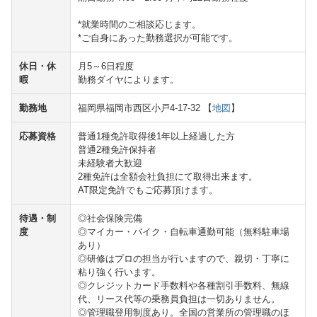
*就業時間のご相談応じます。
*ご自身にあった勤務選択が可能です。
休日・休
月5～6日程度
暇
勤務ダイヤによります。
勤務地
福岡県福岡市西区小戸4-17-32 【
地図
】
応募資格
普通1種免許取得後1年以上経過した方
普通2種免許保持者
未経験者大歓迎
2種免許は全額会社負担にて取得出来ます。
AT限定免許でもご応募頂けます。
待遇・制
◎社会保険完備
度
◎マイカー・バイク・自転車通勤可能（無料駐車場
あり）
◎研修はプロの担当が行いますので、親切・丁寧に
粘り強く行います。
◎クレジットカード手数料や各種割引手数料、無線
代、リース代等の乗務員負担は一切ありません。
◎管理職登用制度あり。全国の営業所の管理職のほ