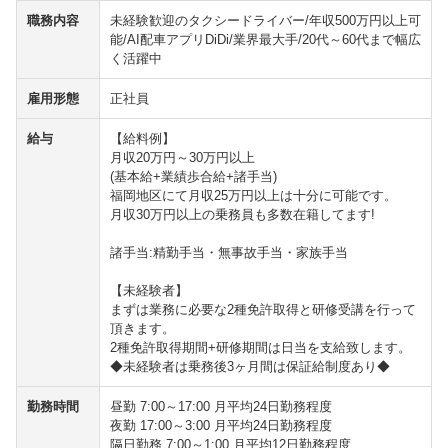
職務内容
未経験歓迎のタクシードライバー/年収500万円以上可
能/AI配車アプリDiDi/業界最大手/20代～60代まで幅広
く活躍中
雇用形態
正社員
給与
【給料例】
月収20万円～30万円以上
(基本給+業績歩合給+諸手当)
福岡地区にて月収25万円以上は十分に可能です。
月収30万円以上の乗務員も多数在籍してます!
諸手当:精勤手当・無事故手当・家族手当
【未経験者】
まずは業務に必要な2種免許取得と研修受講を行って
頂きます。
2種免許取得期間+研修期間は日当を支給致します。
◆未経験者は乗務後3ヶ月間は保証給制度あり◆
勤務時間
昼勤 7:00～17:00 月平均24日勤務程度
夜勤 17:00～3:00 月平均24日勤務程度
隔日勤務 7:00～1:00 月平均12日勤務程度