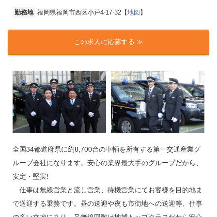
勤務地
福岡県福岡市西区小戸4-17-32【
地図
】
この求人に応募する ≫
全国34都道府県に約8,700台の車輌を所有する第一交通産業グ
ループ会社になります。安心の業界最大手のグループだから、
安定・堅実!
仕事は無線営業と流し営業、待機営業にてお客様を目的地ま
で送迎する乗務です。昼の送迎や夜も市街地への送迎等、仕事
の多い立地にあり、又無線回数は地域トップクラスだから安心