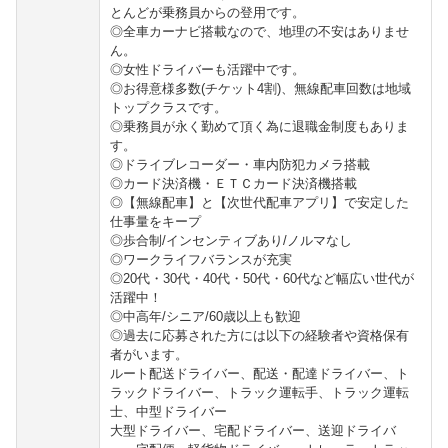
とんどが乗務員からの登用です。
◎全車カーナビ搭載なので、地理の不安はありませ
ん。
◎女性ドライバーも活躍中です。
◎お得意様多数(チケット4割)、無線配車回数は地域
トップクラスです。
◎乗務員が永く勤めて頂く為に退職金制度もありま
す。
◎ドライブレコーダー・車内防犯カメラ搭載
◎カード決済機・ＥＴＣカード決済機搭載
◎【無線配車】と【次世代配車アプリ】で安定した
仕事量をキープ
◎歩合制/インセンティブあり/ノルマなし
◎ワークライフバランスが充実
◎20代・30代・40代・50代・60代など幅広い世代が
活躍中！
◎中高年/シニア/60歳以上も歓迎
◎過去に応募された方には以下の経験者や資格保有
者がいます。
ルート配送ドライバー、配送・配達ドライバー、ト
ラックドライバー、トラック運転手、トラック運転
士、中型ドライバー
大型ドライバー、宅配ドライバー、送迎ドライバ