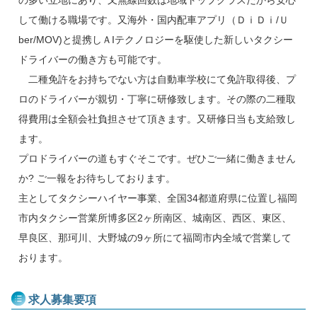
して働ける職場です。又海外・国内配車アプリ（ＤｉＤｉ/Ｕ
ber/MOV)と提携しＡIテクノロジーを駆使した新しいタクシー
ドライバーの働き方も可能です。
二種免許をお持ちでない方は自動車学校にて免許取得後、プ
ロのドライバーが親切・丁寧に研修致します。その際の二種取
得費用は全額会社負担させて頂きます。又研修日当も支給致し
ます。
プロドライバーの道もすぐそこです。ぜひご一緒に働きません
か? ご一報をお待ちしております。
主としてタクシーハイヤー事業、全国34都道府県に位置し福岡
市内タクシー営業所博多区2ヶ所南区、城南区、西区、東区、
早良区、那珂川、大野城の9ヶ所にて福岡市内全域で営業して
おります。
求人募集要項