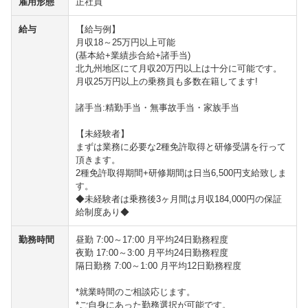
雇用形態
正社員
給与
【給与例】
月収18～25万円以上可能
(基本給+業績歩合給+諸手当)
北九州地区にて月収20万円以上は十分に可能です。
月収25万円以上の乗務員も多数在籍してます!
諸手当:精勤手当・無事故手当・家族手当
【未経験者】
まずは業務に必要な2種免許取得と研修受講を行って
頂きます。
2種免許取得期間+研修期間は日当6,500円支給致しま
す。
◆未経験者は乗務後3ヶ月間は月収184,000円の保証
給制度あり◆
勤務時間
昼勤 7:00～17:00 月平均24日勤務程度
夜勤 17:00～3:00 月平均24日勤務程度
隔日勤務 7:00～1:00 月平均12日勤務程度
*就業時間のご相談応じます。
*ご自身にあった勤務選択が可能です。