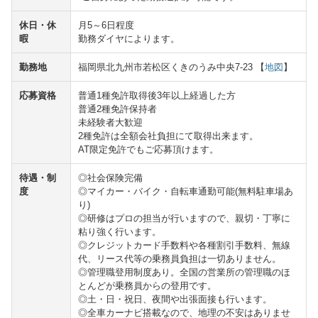
休日・休
月5～6日程度
暇
勤務ダイヤによります。
勤務地
福岡県北九州市若松区くきのうみ中央7-23 【
地図
】
応募資格
普通1種免許取得後3年以上経過した方
普通2種免許保持者
未経験者大歓迎
2種免許は全額会社負担にて取得出来ます。
AT限定免許でもご応募頂けます。
待遇・制
◎社会保険完備
度
◎マイカー・バイク・自転車通勤可能(無料駐車場あ
り)
◎研修はプロの担当が行いますので、親切・丁寧に
粘り強く行います。
◎クレジットカード手数料や各種割引手数料、無線
代、リース代等の乗務員負担は一切ありません。
◎管理職登用制度あり。全国の営業所の管理職のほ
とんどが乗務員からの登用です。
◎土・日・祝日、夜間や出張面接も行います。
◎全車カーナビ搭載なので、地理の不安はありませ