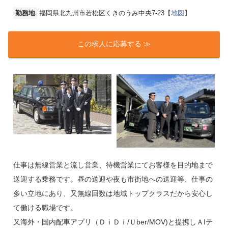
勤務地
福岡県北九州市若松区くきのうみ中央7-23【
地図
】
この求人に応募する ≫
仕事は無線営業と流し営業、待機営業にてお客様を目的地まで
送迎する乗務です。昼の送迎や夜も市街地への送迎等、仕事の
多い立地にあり、又無線回数は地域トップクラスだから安心し
て働ける職場です。
又海外・国内配車アプリ（ＤｉＤｉ/Ｕber/MOV)と提携しＡIテ