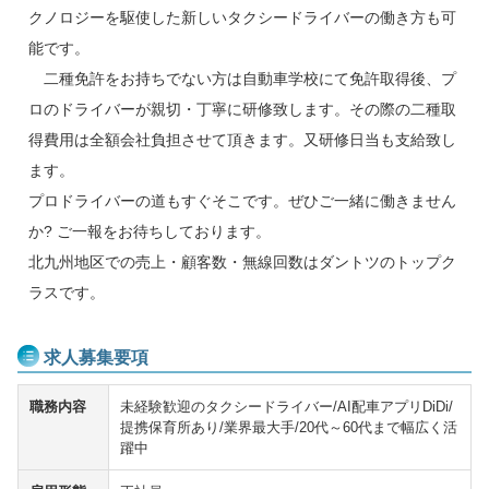
クノロジーを駆使した新しいタクシードライバーの働き方も可
能です。
二種免許をお持ちでない方は自動車学校にて免許取得後、プ
ロのドライバーが親切・丁寧に研修致します。その際の二種取
得費用は全額会社負担させて頂きます。又研修日当も支給致し
ます。
プロドライバーの道もすぐそこです。ぜひご一緒に働きません
か? ご一報をお待ちしております。
北九州地区での売上・顧客数・無線回数はダントツのトップク
ラスです。
求人募集要項
職務内容
未経験歓迎のタクシードライバー/AI配車アプリDiDi/
提携保育所あり/業界最大手/20代～60代まで幅広く活
躍中