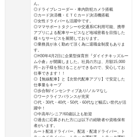
ん。
◎ドライブレコーダー・車内防犯カメラ搭載
◎カード決済機・ＥＴＣカード決済機搭載
◎女性ドライバーも活躍中です。
◎ママサポートタクシーや交通系IC利用可能、携帯
アプリによる配車サービスなど地域密着を目指した
様々なサービスを展開しております。
◎乗務員が永く勤めて頂く為に退職金制度もありま
す。
◎H30年4月2日に企業型保育所『ダイイチキッズルー
ム小倉』が開園しました。社員の方は、月額15,000
円～お子様を預けることができるので、安心してお
仕事できます！！
◎【無線配車】と【次世代配車アプリ】で安定した
仕事量をキープ
◎歩合制/インセンティブあり/ノルマなし
◎ワークライフバランスが充実
◎代・30代・40代・50代・60代など幅広い世代が活
躍中！
◎中高年/シニア/60歳以上も歓迎
◎過去に応募された方には以下の経験者や資格保有
者がいます。
ルート配送ドライバー、配送・配達ドライバー、ト