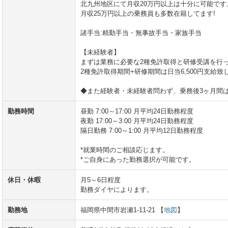
北九州地区にて月収20万円以上は十分に可能です
月収25万円以上の乗務員も多数在籍してます!
諸手当:精勤手当・無事故手当・家族手当
【未経験者】
まずは業務に必要な2種免許取得と研修受講を行
2種免許取得期間+研修期間は日当6,500円支給致
◆また経験者・未経験者問わず、乗務後3ヶ月間は月
勤務時間
昼勤 7:00～17:00 月平均24日勤務程度
夜勤 17:00～3:00 月平均24日勤務程度
隔日勤務 7:00～1:00 月平均12日勤務程度
*就業時間のご相談応じます。
*ご自身にあった勤務選択が可能です。
休日・休暇
月5～6日程度
勤務ダイヤによります。
勤務地
福岡県中間市岩瀬1-11‐21 【
地図
】