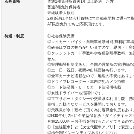
応募資格
普通1種免許取得後1年以上経過した方
普通2種免許保持者
未経験者大歓迎
2種免許は全額会社負担にて自動車学校に通って
AT限定免許でもご応募頂けます。
待遇・制度
◎社会保険完備
◎マイカー・バイク・自転車通勤可能(無料駐車場
◎研修はプロの担当が行いますので、親切・丁寧
◎クレジットカード手数料や各種割引手数料、無
せん。
◎管理職登用制度あり。全国の営業所の管理職の
◎土・日・祝日、夜間や出張面接も行います。
◎全車カーナビ搭載なので、地理の不安はありま
◎ドライブレコーダー・車内防犯カメラ搭載
◎カード決済機・ＥＴＣカード決済機搭載
◎女性ドライバーも活躍中です。
◎ママサポートタクシーや交通系IC利用可能、
目指した様々なサービスを展開しております。
◎乗務員が永く勤めて頂く為に退職金制度もあり
◎H30年4月2日に企業型保育所『ダイイチキッ
月額15,000円～お子様を預けることができるの
◎【無線配車】と【次世代配車アプリ】で安定し
◎歩合制/インセンティブあり/ノルマなし