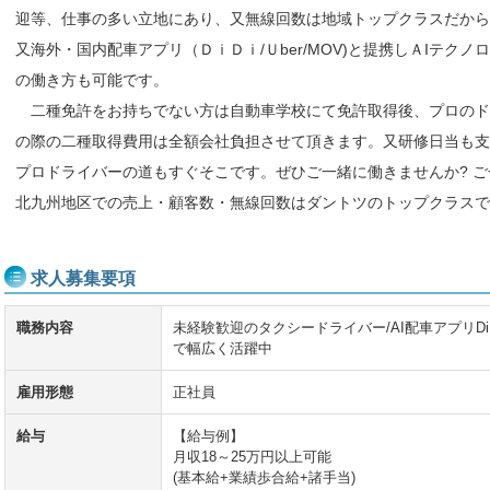
迎等、仕事の多い立地にあり、又無線回数は地域トップクラスだか
又海外・国内配車アプリ（ＤｉＤｉ/Ｕber/MOV)と提携しＡIテク
の働き方も可能です。
二種免許をお持ちでない方は自動車学校にて免許取得後、プロのド
の際の二種取得費用は全額会社負担させて頂きます。又研修日当も支
プロドライバーの道もすぐそこです。ぜひご一緒に働きませんか? 
北九州地区での売上・顧客数・無線回数はダントツのトップクラスで
求人募集要項
職務内容
未経験歓迎のタクシードライバー/AI配車アプリDiD
で幅広く活躍中
雇用形態
正社員
給与
【給与例】
月収18～25万円以上可能
(基本給+業績歩合給+諸手当)