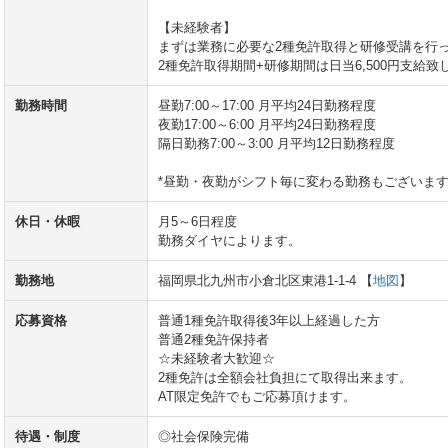
【未経験者】
まずは業務に必要な2種免許取得と研修受講を行
2種免許取得期間+研修期間は日当6,500円支給致
勤務時間
昼勤7:00～17:00 月平均24日勤務程度
夜勤17:00～6:00 月平均24日勤務程度
隔日勤務7:00～3:00 月平均12日勤務程度
*昼勤・夜勤がシフト毎に変わる勤務もございま
休日・休暇
月5～6日程度
勤務ダイヤによります。
勤務地
福岡県北九州市小倉北区東港1-1-4 【
地図
】
応募資格
普通1種免許取得後3年以上経過した方
普通2種免許保持者
☆未経験者大歓迎☆
2種免許は全額会社負担にて取得出来ます。
AT限定免許でもご応募頂けます。
待遇・制度
◎社会保険完備