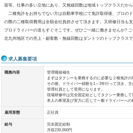
迎等、仕事の多い立地にあり、又無線回数は地域トップクラスだか
二種免許をお持ちでない方は自動車学校にて免許取得後、プロのド
の際の二種取得費用は全額会社負担させて頂きます。又研修日当も支
プロドライバーの道もすぐそこです。ぜひご一緒に働きませんか? 
北九州地区での売上・顧客数・無線回数はダントツのトップクラスで
求人募集要項
職務内容
管理職候補生
まずはタクシーを乗務するのに必要な２種免許の
その後、ドライバー経験を1～3年行って頂き、
管理社員として登用になります。
現場研修中は完全固定給としてタクシー乗務して
本人の希望及び実力に応じて一般ドライバーへの
雇用形態
正社員
給与
完全固定給制
月収230,000円