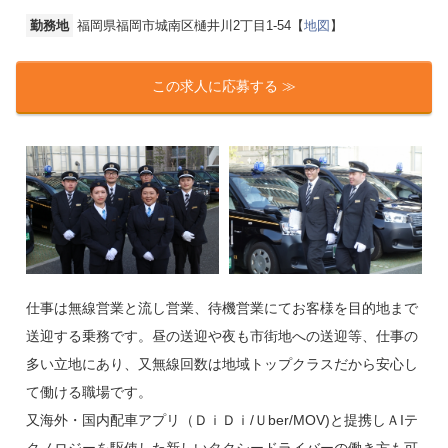
勤務地
福岡県福岡市城南区樋井川2丁目1-54【
地図
】
この求人に応募する ≫
仕事は無線営業と流し営業、待機営業にてお客様を目的地まで
送迎する乗務です。昼の送迎や夜も市街地への送迎等、仕事の
多い立地にあり、又無線回数は地域トップクラスだから安心し
て働ける職場です。
又海外・国内配車アプリ（ＤｉＤｉ/Ｕber/MOV)と提携しＡIテ
クノロジーを駆使した新しいタクシードライバーの働き方も可