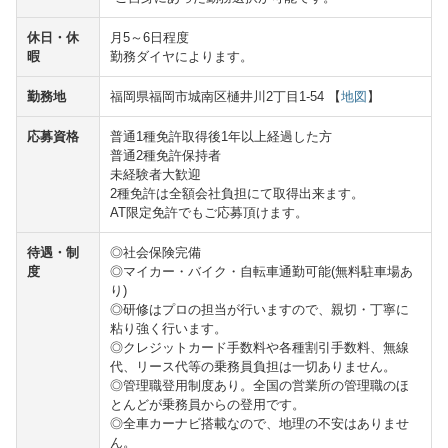
休日・休
月5～6日程度
暇
勤務ダイヤによります。
勤務地
福岡県福岡市城南区樋井川2丁目1-54 【
地図
】
応募資格
普通1種免許取得後1年以上経過した方
普通2種免許保持者
未経験者大歓迎
2種免許は全額会社負担にて取得出来ます。
AT限定免許でもご応募頂けます。
待遇・制
◎社会保険完備
度
◎マイカー・バイク・自転車通勤可能(無料駐車場あ
り)
◎研修はプロの担当が行いますので、親切・丁寧に
粘り強く行います。
◎クレジットカード手数料や各種割引手数料、無線
代、リース代等の乗務員負担は一切ありません。
◎管理職登用制度あり。全国の営業所の管理職のほ
とんどが乗務員からの登用です。
◎全車カーナビ搭載なので、地理の不安はありませ
ん。