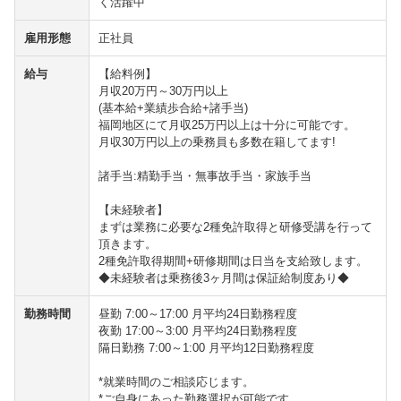
く活躍中
雇用形態
正社員
給与
【給料例】
月収20万円～30万円以上
(基本給+業績歩合給+諸手当)
福岡地区にて月収25万円以上は十分に可能です。
月収30万円以上の乗務員も多数在籍してます!
諸手当:精勤手当・無事故手当・家族手当
【未経験者】
まずは業務に必要な2種免許取得と研修受講を行って
頂きます。
2種免許取得期間+研修期間は日当を支給致します。
◆未経験者は乗務後3ヶ月間は保証給制度あり◆
勤務時間
昼勤 7:00～17:00 月平均24日勤務程度
夜勤 17:00～3:00 月平均24日勤務程度
隔日勤務 7:00～1:00 月平均12日勤務程度
*就業時間のご相談応じます。
*ご自身にあった勤務選択が可能です。