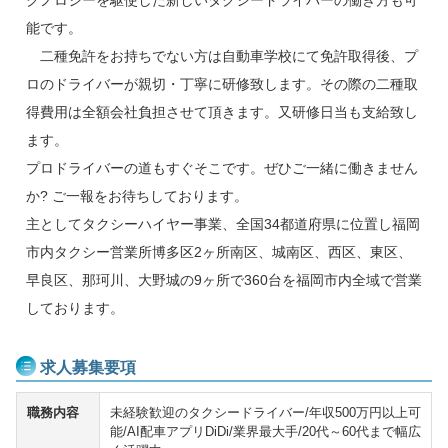
能です。
二種免許をお持ちでない方は自動車学校にて免許取得後、プ
ロのドライバーが親切・丁寧に研修致します。その際の二種取
得費用は全額会社負担させて頂きます。又研修日当も支給致し
ます。
プロドライバーの道もすぐそこです。ぜひご一緒に働きません
か? ご一報をお待ちしております。
主としてタクシーハイヤー事業、全国34都道府県に位置し福岡
市内タクシー営業所博多区2ヶ所南区、城南区、西区、東区、
早良区、那珂川、大野城の9ヶ所で360台を福岡市内全域で営業
しております。
求人募集要項
職務内容
未経験歓迎のタクシードライバー/年収500万円以上可
能/AI配車アプリDiDi/業界最大手/20代～60代まで幅広