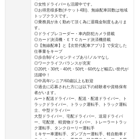
◎女性ドライバーも活躍中です。
◎お得意様多数(チケット4割)、無線配車回数は地域
トップクラスです。
◎乗務員が永く勤めて頂く為に退職金制度もありま
す。
◎ドライブレコーダー・車内防犯カメラ搭載
◎カード決済機・ＥＴＣカード決済機搭載
◎【無線配車】と【次世代配車アプリ】で安定した
仕事量をキープ
◎歩合制/インセンティブあり/ノルマなし
◎ワークライフバランスが充実
◎20代・30代・40代・50代・60代など幅広い世代が
活躍中！
◎中高年/シニア/60歳以上も歓迎
◎過去に応募された方には以下の経験者や資格保有
者がいます。
ルート配送ドライバー、配送・配達ドライバー、ト
ラックドライバー、トラック運転手、トラック運転
士、中型ドライバー
大型ドライバー、宅配ドライバー、送迎ドライバ
ー、宅配便、軽貨物ドライバー、トレーラートラッ
ク運転手、タンクローリー運転手
ミキサー車運転手、ダンプカー運転手、軽自動車ド