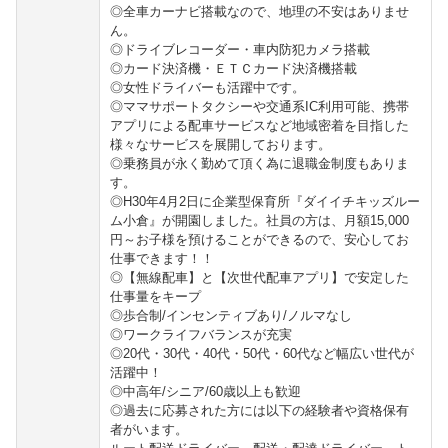
◎全車カーナビ搭載なので、地理の不安はありませ
ん。
◎ドライブレコーダー・車内防犯カメラ搭載
◎カード決済機・ＥＴＣカード決済機搭載
◎女性ドライバーも活躍中です。
◎ママサポートタクシーや交通系IC利用可能、携帯
アプリによる配車サービスなど地域密着を目指した
様々なサービスを展開しております。
◎乗務員が永く勤めて頂く為に退職金制度もありま
す。
◎H30年4月2日に企業型保育所『ダイイチキッズルー
ム小倉』が開園しました。社員の方は、月額15,000
円～お子様を預けることができるので、安心してお
仕事できます！！
◎【無線配車】と【次世代配車アプリ】で安定した
仕事量をキープ
◎歩合制/インセンティブあり/ノルマなし
◎ワークライフバランスが充実
◎20代・30代・40代・50代・60代など幅広い世代が
活躍中！
◎中高年/シニア/60歳以上も歓迎
◎過去に応募された方には以下の経験者や資格保有
者がいます。