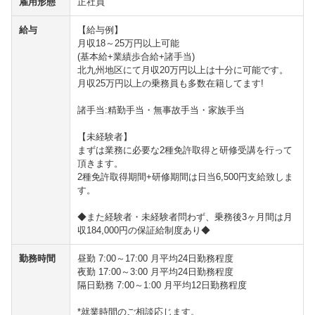
雇用形態
正社員
給与
【給与例】
月収18～25万円以上可能
(基本給+業績歩合給+諸手当)
北九州地区にて月収20万円以上は十分に可能です。
月収25万円以上の乗務員も多数在籍してます!
諸手当:精勤手当・無事故手当・家族手当
【未経験者】
まずは業務に必要な2種免許取得と研修受講を行って
頂きます。
2種免許取得期間+研修期間は日当6,500円支給致しま
す。
◆また経験者・未経験者問わず、乗務後3ヶ月間は月
収184,000円の保証給制度あり◆
勤務時間
昼勤 7:00～17:00 月平均24日勤務程度
夜勤 17:00～3:00 月平均24日勤務程度
隔日勤務 7:00～1:00 月平均12日勤務程度
*就業時間のご相談応じます。