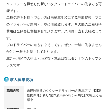
クノロジーを駆使した新しいタクシードライバーの働き方も可
能です。
二種免許をお持ちでない方は自動車学校にて免許取得後、プロ
のドライバーが親切・丁寧に研修致します。その際の二種取得
費用は全額会社負担させて頂きます。又研修日当も支給致しま
す。
プロドライバーの道もすぐそこです。ぜひご一緒に働きません
か? ご一報をお待ちしております。
北九州地区での売上・顧客数・無線回数はダントツのトップク
ラスです
求人募集要項
職務内容
未経験歓迎のタクシードライバー/AI配車アプリDiDi/
提携保育所あり/業界最大手/20代～60代まで幅広く活
躍中