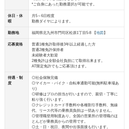
*ご自身にあった勤務選択が可能です。
休日・休
月5～6日程度
暇
勤務ダイヤによります。
勤務地
福岡県北九州市門司区松原1丁目5-8 【
地図
】
応募資格
普通1種免許取得後3年以上経過した方
普通2種免許保持者
未経験者大歓迎
2種免許は全額会社負担にて取得出来ます。
AT限定免許でもご応募頂けます。
待遇・制
◎社会保険完備
度
◎マイカー・バイク・自転車通勤可能(無料駐車場あ
り)
◎研修はプロの担当が行いますので、親切・丁寧に
粘り強く行います。
◎クレジットカード手数料や各種割引手数料、無線
代、リース代等の乗務員負担は一切ありません。
◎管理職登用制度あり。全国の営業所の管理職のほ
とんどが乗務員からの登用です。
◎土・日・祝日、夜間や出張面接も行います。