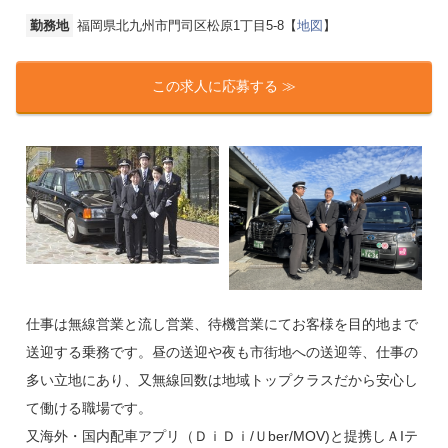
勤務地
福岡県北九州市門司区松原1丁目5-8【
地図
】
この求人に応募する ≫
仕事は無線営業と流し営業、待機営業にてお客様を目的地まで
送迎する乗務です。昼の送迎や夜も市街地への送迎等、仕事の
多い立地にあり、又無線回数は地域トップクラスだから安心し
て働ける職場です。
又海外・国内配車アプリ（ＤｉＤｉ/Ｕber/MOV)と提携しＡIテ