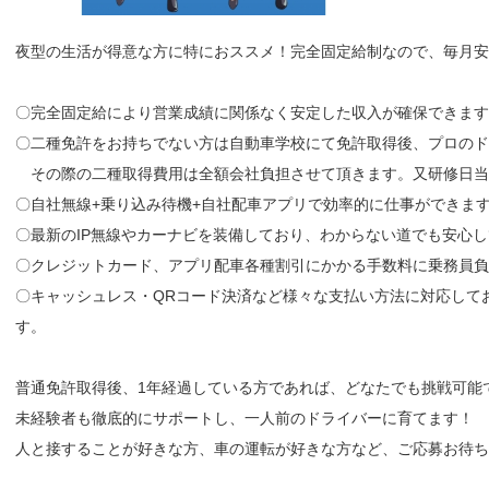
夜型の生活が得意な方に特におススメ！完全固定給制なので、毎月
〇完全固定給により営業成績に関係なく安定した収入が確保できます
〇二種免許をお持ちでない方は自動車学校にて免許取得後、プロのド
その際の二種取得費用は全額会社負担させて頂きます。又研修日当
〇自社無線+乗り込み待機+自社配車アプリで効率的に仕事ができま
〇最新のIP無線やカーナビを装備しており、わからない道でも安心
〇クレジットカード、アプリ配車各種割引にかかる手数料に乗務員負
〇キャッシュレス・QRコード決済など様々な支払い方法に対応して
す。
普通免許取得後、1年経過している方であれば、どなたでも挑戦可能
未経験者も徹底的にサポートし、一人前のドライバーに育てます！
人と接することが好きな方、車の運転が好きな方など、ご応募お待ち