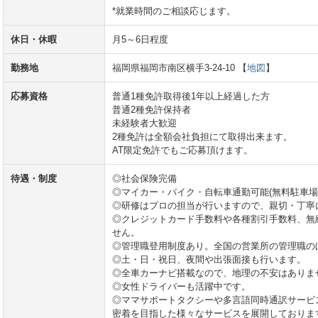
*就業時間のご相談応じます。
休日・休暇
月5～6日程度
勤務地
福岡県福岡市南区横手3-24-10 【
地図
】
応募資格
普通1種免許取得後1年以上経過した方
普通2種免許保持者
未経験者大歓迎
2種免許は全額会社負担にて取得出来ます。
AT限定免許でもご応募頂けます。
待遇・制度
◎社会保険完備
◎マイカー・バイク・自転車通勤可能(無料駐車場
◎研修はプロの担当が行いますので、親切・丁寧
◎クレジットカード手数料や各種割引手数料、無
せん。
◎管理職登用制度あり。全国の営業所の管理職の
◎土・日・祝日、夜間や出張面接も行います。
◎全車カーナビ搭載なので、地理の不安はありま
◎女性ドライバーも活躍中です。
◎ママサポートタクシーや多言語同時通訳サービ
密着を目指した様々なサービスを展開しておりま