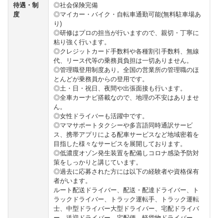
待遇・制
◎社会保険完備
度
◎マイカー・バイク・自転車通勤可能(無料駐車場あ
り)
◎研修はプロの担当が行いますので、親切・丁寧に
粘り強く行います。
◎クレジットカード手数料や各種割引手数料、無線
代、リース代等の乗務員負担は一切ありません。
◎管理職登用制度あり。全国の営業所の管理職のほ
とんどが乗務員からの登用です。
◎土・日・祝日、夜間や出張面接も行います。
◎全車カーナビ搭載なので、地理の不安はありませ
ん。
◎女性ドライバーも活躍中です。
◎ママサポートタクシーや多言語同時通訳サービ
ス、携帯アプリによる配車サービスなど地域密着を
目指した様々なサービスを展開しております。
◎低濃度オゾン発生装置を配備しコロナ感染予防対
策をしっかりと講じています。
◎過去に応募された方には以下の経験者や資格保有
者がいます。
ルート配送ドライバー、配送・配達ドライバー、ト
ラックドライバー、トラック運転手、トラック運転
士、中型ドライバー大型ドライバー、宅配ドライバ
ー、送迎ドライバー、宅配便、軽貨物ドライバー、