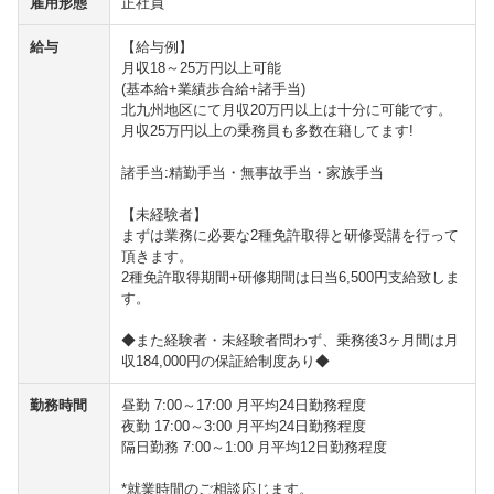
雇用形態
正社員
給与
【給与例】
月収18～25万円以上可能
(基本給+業績歩合給+諸手当)
北九州地区にて月収20万円以上は十分に可能です。
月収25万円以上の乗務員も多数在籍してます!
諸手当:精勤手当・無事故手当・家族手当
【未経験者】
まずは業務に必要な2種免許取得と研修受講を行って
頂きます。
2種免許取得期間+研修期間は日当6,500円支給致しま
す。
◆また経験者・未経験者問わず、乗務後3ヶ月間は月
収184,000円の保証給制度あり◆
勤務時間
昼勤 7:00～17:00 月平均24日勤務程度
夜勤 17:00～3:00 月平均24日勤務程度
隔日勤務 7:00～1:00 月平均12日勤務程度
*就業時間のご相談応じます。