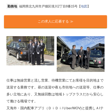
勤務地
福岡県北九州市戸畑区境川2丁目8番15号【
地図
】
この求人に応募する ≫
仕事は無線営業と流し営業、待機営業にてお客様を目的地まで
送迎する乗務です。昼の送迎や夜も市街地への送迎等、仕事の
多い立地にあり、又無線回数は地域トップクラスだから安心し
て働ける職場です。
又海外・国内配車アプリ（ＤｉＤｉ/Ｕber/MOV)と提携しＡIテ