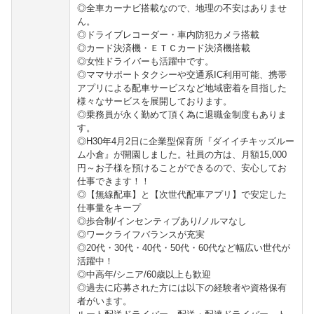
◎全車カーナビ搭載なので、地理の不安はありませ
ん。
◎ドライブレコーダー・車内防犯カメラ搭載
◎カード決済機・ＥＴＣカード決済機搭載
◎女性ドライバーも活躍中です。
◎ママサポートタクシーや交通系IC利用可能、携帯
アプリによる配車サービスなど地域密着を目指した
様々なサービスを展開しております。
◎乗務員が永く勤めて頂く為に退職金制度もありま
す。
◎H30年4月2日に企業型保育所『ダイイチキッズルー
ム小倉』が開園しました。社員の方は、月額15,000
円～お子様を預けることができるので、安心してお
仕事できます！！
◎【無線配車】と【次世代配車アプリ】で安定した
仕事量をキープ
◎歩合制/インセンティブあり/ノルマなし
◎ワークライフバランスが充実
◎20代・30代・40代・50代・60代など幅広い世代が
活躍中！
◎中高年/シニア/60歳以上も歓迎
◎過去に応募された方には以下の経験者や資格保有
者がいます。