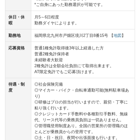
*ご自身にあった勤務選択が可能です。
休日・休
月5～6日程度
暇
勤務ダイヤによります。
勤務地
福岡県北九州市戸畑区境川2丁目8番15号 【
地図
】
応募資格
普通1種免許取得後3年以上経過した方
普通2種免許保持者
未経験者大歓迎
2種免許は全額会社負担にて取得出来ます。
AT限定免許でもご応募頂けます。
待遇・制
◎社会保険完備
度
◎マイカー・バイク・自転車通勤可能(無料駐車場あ
り)
◎研修はプロの担当が行いますので、親切・丁寧に
粘り強く行います。
◎クレジットカード手数料や各種割引手数料、無線
代、リース代等の乗務員負担は一切ありません。
◎管理職登用制度あり。全国の営業所の管理職のほ
とんどが乗務員からの登用です。
◎土・日・祝日、夜間や出張面接も行います。