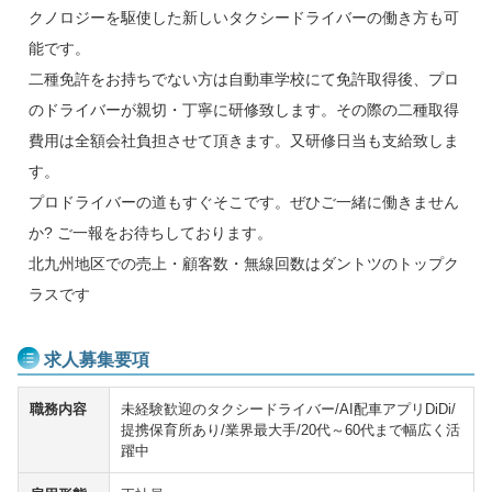
クノロジーを駆使した新しいタクシードライバーの働き方も可
能です。
二種免許をお持ちでない方は自動車学校にて免許取得後、プロ
のドライバーが親切・丁寧に研修致します。その際の二種取得
費用は全額会社負担させて頂きます。又研修日当も支給致しま
す。
プロドライバーの道もすぐそこです。ぜひご一緒に働きません
か? ご一報をお待ちしております。
北九州地区での売上・顧客数・無線回数はダントツのトップク
ラスです
求人募集要項
職務内容
未経験歓迎のタクシードライバー/AI配車アプリDiDi/
提携保育所あり/業界最大手/20代～60代まで幅広く活
躍中