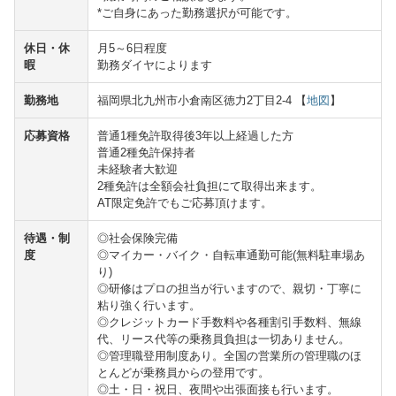
*ご自身にあった勤務選択が可能です。
休日・休
月5～6日程度
暇
勤務ダイヤによります
勤務地
福岡県北九州市小倉南区徳力2丁目2-4 【
地図
】
応募資格
普通1種免許取得後3年以上経過した方
普通2種免許保持者
未経験者大歓迎
2種免許は全額会社負担にて取得出来ます。
AT限定免許でもご応募頂けます。
待遇・制
◎社会保険完備
度
◎マイカー・バイク・自転車通勤可能(無料駐車場あ
り)
◎研修はプロの担当が行いますので、親切・丁寧に
粘り強く行います。
◎クレジットカード手数料や各種割引手数料、無線
代、リース代等の乗務員負担は一切ありません。
◎管理職登用制度あり。全国の営業所の管理職のほ
とんどが乗務員からの登用です。
◎土・日・祝日、夜間や出張面接も行います。