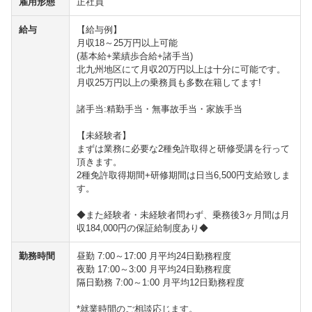
雇用形態
正社員
給与
【給与例】
月収18～25万円以上可能
(基本給+業績歩合給+諸手当)
北九州地区にて月収20万円以上は十分に可能です。
月収25万円以上の乗務員も多数在籍してます!
諸手当:精勤手当・無事故手当・家族手当
【未経験者】
まずは業務に必要な2種免許取得と研修受講を行って
頂きます。
2種免許取得期間+研修期間は日当6,500円支給致しま
す。
◆また経験者・未経験者問わず、乗務後3ヶ月間は月
収184,000円の保証給制度あり◆
勤務時間
昼勤 7:00～17:00 月平均24日勤務程度
夜勤 17:00～3:00 月平均24日勤務程度
隔日勤務 7:00～1:00 月平均12日勤務程度
*就業時間のご相談応じます。