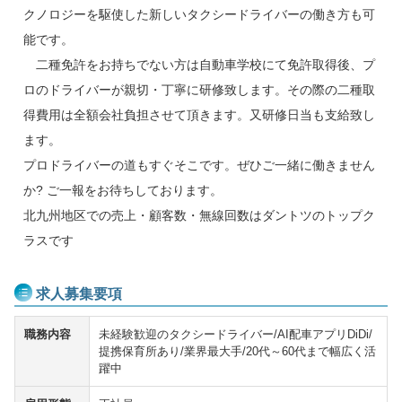
クノロジーを駆使した新しいタクシードライバーの働き方も可
能です。
二種免許をお持ちでない方は自動車学校にて免許取得後、プ
ロのドライバーが親切・丁寧に研修致します。その際の二種取
得費用は全額会社負担させて頂きます。又研修日当も支給致し
ます。
プロドライバーの道もすぐそこです。ぜひご一緒に働きません
か? ご一報をお待ちしております。
北九州地区での売上・顧客数・無線回数はダントツのトップク
ラスです
求人募集要項
職務内容
未経験歓迎のタクシードライバー/AI配車アプリDiDi/
提携保育所あり/業界最大手/20代～60代まで幅広く活
躍中