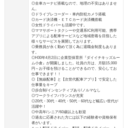
◎全車カーナビ搭載なので、地理の不安はありませ
ん。
◎ドライブレコーダー・車内防犯カメラ搭載
◎カード決済機・ＥＴＣカード決済機搭載
◎女性ドライバーも活躍中です。
◎ママサポートタクシーや交通系IC利用可能、携帯
アプリによる配車サービスなど地域密着を目指した
様々なサービスを展開しております。
◎乗務員が永く勤めて頂く為に退職金制度もありま
す。
◎H30年4月2日に企業型保育所『ダイイチキッズルー
ム小倉』が開園しました。社員の方は、月額15,000
円～お子様を預けることができるので、安心してお
仕事できます！！
◎【無線配車】と【次世代配車アプリ】で安定した
仕事量をキープ
◎歩合制/インセンティブあり/ノルマなし
◎ワークライフバランスが充実
◎20代・30代・40代・50代・60代など幅広い世代が
活躍中！
◎中高年/シニア/60歳以上も歓迎
◎過去に応募された方には以下の経験者や資格保有
者がいます。