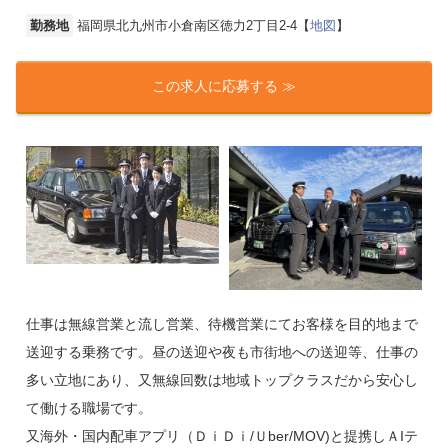
勤務地
福岡県北九州市小倉南区徳力2丁目2-4【
地図
】
この求人に応募する ≫
仕事は無線営業と流し営業、待機営業にてお客様を目的地まで
送迎する乗務です。昼の送迎や夜も市街地への送迎等、仕事の
多い立地にあり、又無線回数は地域トップクラスだから安心し
て働ける職場です。
又海外・国内配車アプリ（ＤｉＤｉ/Ｕber/MOV)と提携しＡIテ