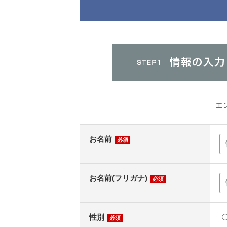
エ
お名前
必須
お名前(フリガナ)
必須
性別
必須