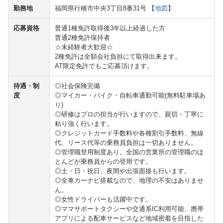
勤務地
福岡県行橋市中央3丁目8番31号 【
地図
】
応募資格
普通1種免許取得後3年以上経過した方
普通2種免許保持者
☆未経験者大歓迎☆
2種免許は全額会社負担にて取得出来ます。
AT限定免許でもご応募頂けます。
待遇・制
◎社会保険完備
度
◎マイカー・バイク・自転車通勤可能(無料駐車場あ
り)
◎研修はプロの担当が行いますので、親切・丁寧に
粘り強く行います。
◎クレジットカード手数料や各種割引手数料、無線
代、リース代等の乗務員負担は一切ありません。
◎管理職登用制度あり。全国の営業所の管理職のほ
とんどが乗務員からの登用です。
◎土・日・祝日、夜間や出張面接も行います。
◎全車カーナビ搭載なので、地理の不安はありませ
ん。
◎女性ドライバーも活躍中です。
◎ママサポートタクシーや交通系IC利用可能、携帯
アプリによる配車サービスなど地域密着を目指した