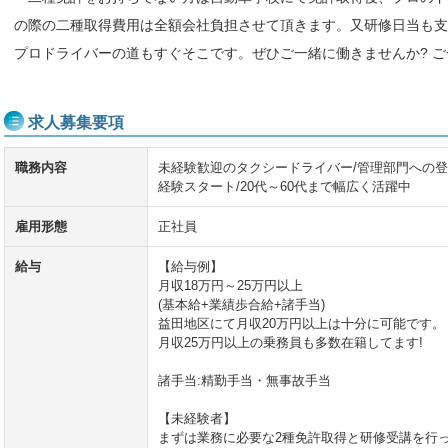
の際の二種取得費用は全額会社負担させて頂きます。又研修日当も支
プロドライバーの道もすぐそこです。ぜひご一緒に働きませんか? 
求人募集要項
職務内容
未経験歓迎のタクシードライバー/管理部門への登
経験スタート/20代～60代まで幅広く活躍中
雇用形態
正社員
給与
【給与例】
月収18万円～25万円以上
(基本給+業績歩合給+諸手当)
益田地区にて月収20万円以上は十分に可能です。
月収25万円以上の乗務員も多数在籍してます!
諸手当:精勤手当・無事故手当
【未経験者】
まずは業務に必要な2種免許取得と研修受講を行