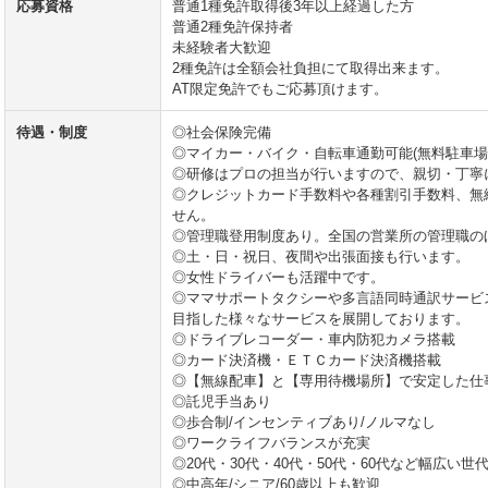
応募資格
普通1種免許取得後3年以上経過した方
普通2種免許保持者
未経験者大歓迎
2種免許は全額会社負担にて取得出来ます。
AT限定免許でもご応募頂けます。
待遇・制度
◎社会保険完備
◎マイカー・バイク・自転車通勤可能(無料駐車場
◎研修はプロの担当が行いますので、親切・丁寧
◎クレジットカード手数料や各種割引手数料、無
せん。
◎管理職登用制度あり。全国の営業所の管理職の
◎土・日・祝日、夜間や出張面接も行います。
◎女性ドライバーも活躍中です。
◎ママサポートタクシーや多言語同時通訳サービ
目指した様々なサービスを展開しております。
◎ドライブレコーダー・車内防犯カメラ搭載
◎カード決済機・ＥＴＣカード決済機搭載
◎【無線配車】と【専用待機場所】で安定した仕
◎託児手当あり
◎歩合制/インセンティブあり/ノルマなし
◎ワークライフバランスが充実
◎20代・30代・40代・50代・60代など幅広い世
◎中高年/シニア/60歳以上も歓迎