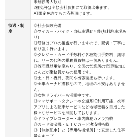
未経験者大歓迎
2種免許は全額会社負担にて取得出来ます。
AT限定免許でもご応募頂けます。
待遇・制
◎社会保険完備
度
◎マイカー・バイク・自転車通勤可能(無料駐車場あ
り)
◎研修はプロの担当が行いますので、親切・丁寧に
粘り強く行います。
◎クレジットカード手数料や各種割引手数料、無線
代、リース代等の乗務員負担は一切ありません。
◎管理職登用制度あり。全国の営業所の管理職のほ
とんどが乗務員からの登用です。
◎土・日・祝日、夜間や出張面接も行います。
◎全車カーナビ搭載なので、地理の不安はありませ
ん。
◎女性ドライバーも活躍中です。
◎ママサポートタクシーや交通系IC利用可能、携帯
アプリによる配車サービスなど地域密着を目指した
様々なサービスを展開しております。
◎ドライブレコーダー・車内防犯カメラ搭載
◎カード決済機・ＥＴＣカード決済機搭載
◎【無線配車】と【専用待機場所】で安定した仕事
量をキープ