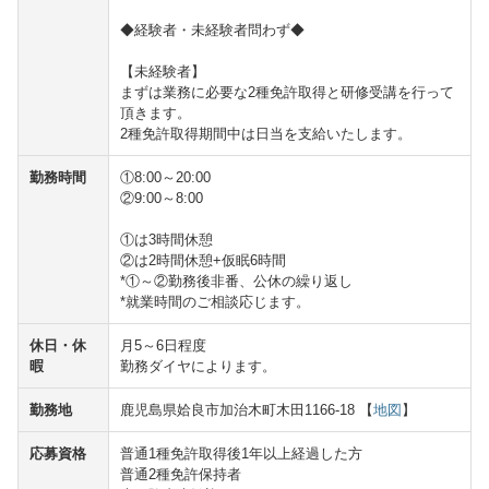
◆経験者・未経験者問わず◆
【未経験者】
まずは業務に必要な2種免許取得と研修受講を行って
頂きます。
2種免許取得期間中は日当を支給いたします。
勤務時間
①8:00～20:00
②9:00～8:00
①は3時間休憩
②は2時間休憩+仮眠6時間
*①～②勤務後非番、公休の繰り返し
*就業時間のご相談応じます。
休日・休
月5～6日程度
暇
勤務ダイヤによります。
勤務地
鹿児島県姶良市加治木町木田1166-18 【
地図
】
応募資格
普通1種免許取得後1年以上経過した方
普通2種免許保持者