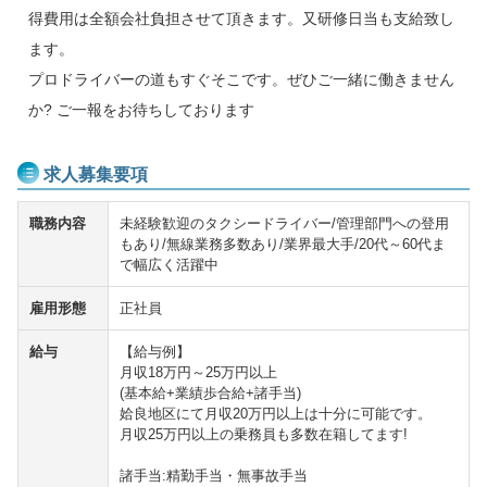
得費用は全額会社負担させて頂きます。又研修日当も支給致し
ます。
プロドライバーの道もすぐそこです。ぜひご一緒に働きません
か? ご一報をお待ちしております
求人募集要項
職務内容
未経験歓迎のタクシードライバー/管理部門への登用
もあり/無線業務多数あり/業界最大手/20代～60代ま
で幅広く活躍中
雇用形態
正社員
給与
【給与例】
月収18万円～25万円以上
(基本給+業績歩合給+諸手当)
姶良地区にて月収20万円以上は十分に可能です。
月収25万円以上の乗務員も多数在籍してます!
諸手当:精勤手当・無事故手当