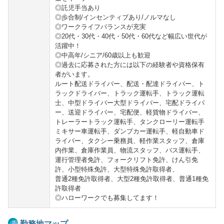
◎託児手当あり
◎歩合制/インセンティブあり/ノルマなし
◎ワークライフバランスが充実
◎20代・30代・40代・50代・60代など幅広い世代が
活躍中！
◎中高年/シニア/60歳以上も歓迎
◎過去に応募された方には以下の経験者や資格保有
者がいます。
ルート配送ドライバー、配送・配達ドライバー、ト
ラックドライバー、トラック運転手、トラック運転
士、中型ドライバー大型ドライバー、宅配ドライバ
ー、送迎ドライバー、宅配便、軽貨物ドライバー、
トレーラートラック運転手、タンクローリー運転手
ミキサー車運転手、ダンプカー運転手、軽自動車ド
ライバー、タクシー乗務員、軽作業スタッフ、倉庫
内作業、倉庫作業員、物流スタッフ、バス運転手、
運行管理者免許、フォークリフト免許、けん引免
許、小型特殊免許、大型特殊免許取得者、
普通2種免許取得者、大型2種免許取得者、普通1種免
許取得者
◎ハローワークでも募集してます！
勤務地マップ