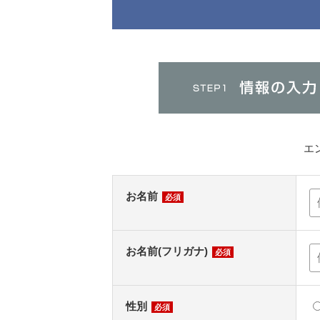
エ
お名前
必須
お名前(フリガナ)
必須
性別
必須