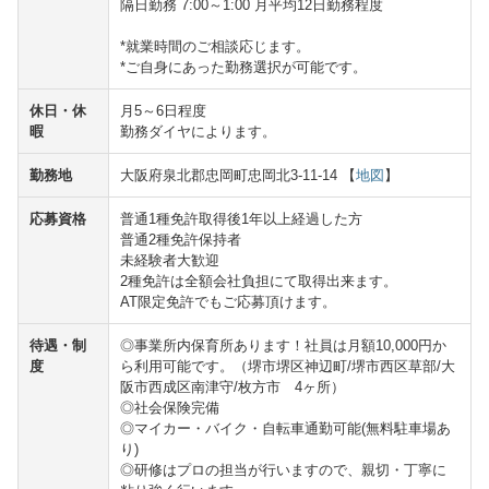
隔日勤務 7:00～1:00 月平均12日勤務程度
*就業時間のご相談応じます。
*ご自身にあった勤務選択が可能です。
休日・休
月5～6日程度
暇
勤務ダイヤによります。
勤務地
大阪府泉北郡忠岡町忠岡北3-11-14 【
地図
】
応募資格
普通1種免許取得後1年以上経過した方
普通2種免許保持者
未経験者大歓迎
2種免許は全額会社負担にて取得出来ます。
AT限定免許でもご応募頂けます。
待遇・制
◎事業所内保育所あります！社員は月額10,000円か
度
ら利用可能です。（堺市堺区神辺町/堺市西区草部/大
阪市西成区南津守/枚方市 4ヶ所）
◎社会保険完備
◎マイカー・バイク・自転車通勤可能(無料駐車場あ
り)
◎研修はプロの担当が行いますので、親切・丁寧に