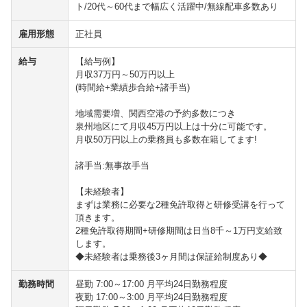
ト/20代～60代まで幅広く活躍中/無線配車多数あり
雇用形態
正社員
給与
【給与例】
月収37万円～50万円以上
(時間給+業績歩合給+諸手当)
地域需要増、関西空港の予約多数につき
泉州地区にて月収45万円以上は十分に可能です。
月収50万円以上の乗務員も多数在籍してます!
諸手当:無事故手当
【未経験者】
まずは業務に必要な2種免許取得と研修受講を行って
頂きます。
2種免許取得期間+研修期間は日当8千～1万円支給致
します。
◆未経験者は乗務後3ヶ月間は保証給制度あり◆
勤務時間
昼勤 7:00～17:00 月平均24日勤務程度
夜勤 17:00～3:00 月平均24日勤務程度