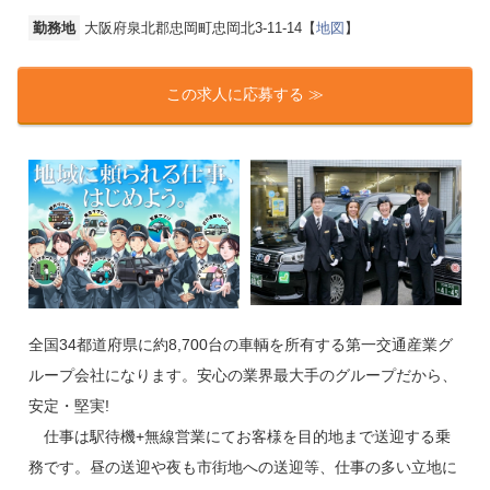
勤務地
大阪府泉北郡忠岡町忠岡北3-11-14【
地図
】
この求人に応募する ≫
全国34都道府県に約8,700台の車輌を所有する第一交通産業グ
ループ会社になります。安心の業界最大手のグループだから、
安定・堅実!
仕事は駅待機+無線営業にてお客様を目的地まで送迎する乗
務です。昼の送迎や夜も市街地への送迎等、仕事の多い立地に