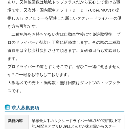
あり、又無線回数は地域トップクラスだから安心して働ける職
場です。又海外・国内配車アプリ（ＤｉＤｉ/Ｕber/MOV)と提
携しＡIテクノロジーを駆使した新しいタクシードライバーの働
き方も可能です。
二種免許をお持ちでない方は自動車学校にて免許取得後、プ
ロのドライバーが親切・丁寧に研修致します。その際の二種取
得費用は全額会社負担させて頂きます。又研修日当も支給致し
ます。
プロドライバーの道もすぐそこです。ぜひご一緒に働きません
か? ご一報をお待ちしております。
大阪地区での売上・顧客数・無線回数はダントツのトップクラ
スです。
求人募集要項
職務内容
業界最大手のタクシードライバー/年収500万円以上可
能/AI配車アプリDiDi/ほとんどが未経験からスター