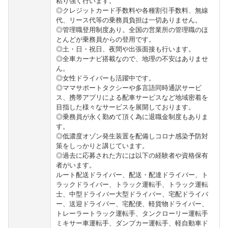
粘り強く行います。
◎クレジットカード手数料や各種割引手数料、無線
代、リース代等の乗務員負担は一切ありません。
◎管理職登用制度あり。全国の営業所の管理職のほ
とんどが乗務員からの登用です。
◎土・日・祝日、夜間や出張面接も行います。
◎全車カーナビ搭載なので、地理の不安はありませ
ん。
◎女性ドライバーも活躍中です。
◎ママサポートタクシーや多言語同時通訳サービ
ス、携帯アプリによる配車サービスなど地域密着を
目指した様々なサービスを展開しております。
◎乗務員が永く勤めて頂く為に退職金制度もありま
す。
◎低濃度オゾン発生装置を配備しコロナ感染予防対
策をしっかりと講じています。
◎過去に応募された方には以下の経験者や資格保有
者がいます。
ルート配送ドライバー、配送・配達ドライバー、ト
ラックドライバー、トラック運転手、トラック運転
士、中型ドライバー大型ドライバー、宅配ドライバ
ー、送迎ドライバー、宅配便、軽貨物ドライバー、
トレーラートラック運転手、タンクローリー運転手
ミキサー車運転手、ダンプカー運転手、軽自動車ド