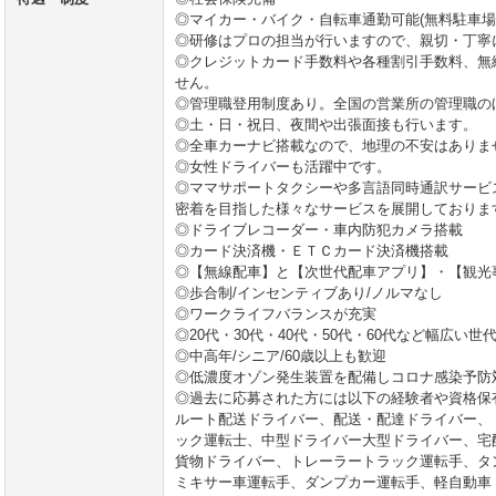
◎マイカー・バイク・自転車通勤可能(無料駐車場
◎研修はプロの担当が行いますので、親切・丁寧
◎クレジットカード手数料や各種割引手数料、無
せん。
◎管理職登用制度あり。全国の営業所の管理職の
◎土・日・祝日、夜間や出張面接も行います。
◎全車カーナビ搭載なので、地理の不安はありま
◎女性ドライバーも活躍中です。
◎ママサポートタクシーや多言語同時通訳サービ
密着を目指した様々なサービスを展開しておりま
◎ドライブレコーダー・車内防犯カメラ搭載
◎カード決済機・ＥＴＣカード決済機搭載
◎【無線配車】と【次世代配車アプリ】・【観光
◎歩合制/インセンティブあり/ノルマなし
◎ワークライフバランスが充実
◎20代・30代・40代・50代・60代など幅広い世
◎中高年/シニア/60歳以上も歓迎
◎低濃度オゾン発生装置を配備しコロナ感染予防
◎過去に応募された方には以下の経験者や資格保
ルート配送ドライバー、配送・配達ドライバー、
ック運転士、中型ドライバー大型ドライバー、宅
貨物ドライバー、トレーラートラック運転手、タ
ミキサー車運転手、ダンプカー運転手、軽自動車