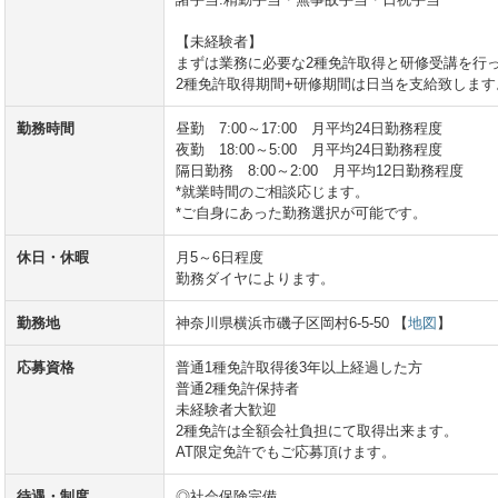
【未経験者】
まずは業務に必要な2種免許取得と研修受講を行
2種免許取得期間+研修期間は日当を支給致します
勤務時間
昼勤 7:00～17:00 月平均24日勤務程度
夜勤 18:00～5:00 月平均24日勤務程度
隔日勤務 8:00～2:00 月平均12日勤務程度
*就業時間のご相談応じます。
*ご自身にあった勤務選択が可能です。
休日・休暇
月5～6日程度
勤務ダイヤによります。
勤務地
神奈川県横浜市磯子区岡村6-5-50 【
地図
】
応募資格
普通1種免許取得後3年以上経過した方
普通2種免許保持者
未経験者大歓迎
2種免許は全額会社負担にて取得出来ます。
AT限定免許でもご応募頂けます。
待遇・制度
◎社会保険完備