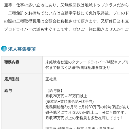
迎等、仕事の多い立地にあり、又無線回数は地域トップクラスだか
二種免許をお持ちでない方は自動車学校にて免許取得後、プロのド
の際の二種取得費用は全額会社負担させて頂きます。又研修日当も支
プロドライバーの道もすぐそこです。ぜひご一緒に働きませんか? 
求人募集要項
職務内容
未経験者歓迎のタクシードライバー/AI配車アプリあ
代まで幅広く活躍中/無線配車多数あり
雇用形態
正社員
給与
【給与例】
月収20万円～35万円以上
(基本給+業績歩合給+諸手当)
乗務開始後3カ月間は月給30万円の給与保証があ
磯子地区にて月収30万円以上は十分に可能です。
月収35万円以上の乗務員も多数在籍してます!
諸手当:精勤手当・無事故手当・日祝手当