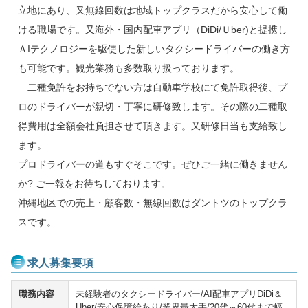
立地にあり、又無線回数は地域トップクラスだから安心して働
ける職場です。又海外・国内配車アプリ（DiDi/Ｕber)と提携し
ＡIテクノロジーを駆使した新しいタクシードライバーの働き方
も可能です。観光業務も多数取り扱っております。
二種免許をお持ちでない方は自動車学校にて免許取得後、プ
ロのドライバーが親切・丁寧に研修致します。その際の二種取
得費用は全額会社負担させて頂きます。又研修日当も支給致し
ます。
プロドライバーの道もすぐそこです。ぜひご一緒に働きません
か? ご一報をお待ちしております。
沖縄地区での売上・顧客数・無線回数はダントツのトップクラ
スです。
求人募集要項
職務内容
未経験者のタクシードライバー/AI配車アプリDiDi＆
Uber/安心保障給あり/業界最大手/20代～60代まで幅