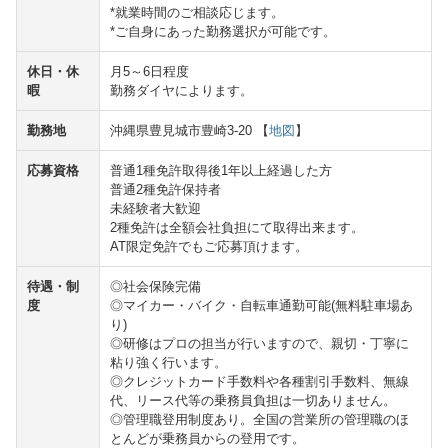
*就業時間のご相談応じます。
*ご自身にあった勤務選択が可能です。
休日・休
月5～6日程度
暇
勤務ダイヤによります。
勤務地
沖縄県豊見城市豊崎3-20 【
地図
】
応募資格
普通1種免許取得後1年以上経過した方
普通2種免許保持者
未経験者大歓迎
2種免許は全額会社負担にて取得出来ます。
AT限定免許でもご応募頂けます。
待遇・制
◎社会保険完備
度
◎マイカー・バイク・自転車通勤可能(無料駐車場あ
り)
◎研修はプロの担当が行いますので、親切・丁寧に
粘り強く行います。
◎クレジットカード手数料や各種割引手数料、無線
代、リース代等の乗務員負担は一切ありません。
◎管理職登用制度あり。全国の営業所の管理職のほ
とんどが乗務員からの登用です。