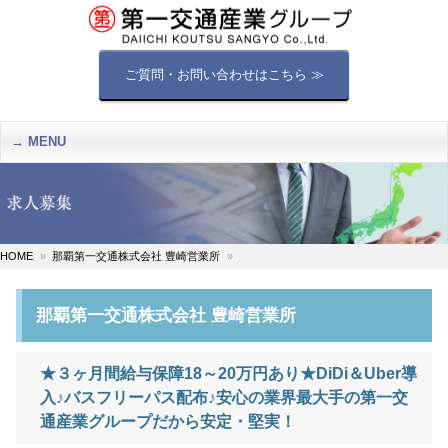
ご質問・お問い合わせはこちら ≫
MENU
HOME
那覇第一交通株式会社 豊崎営業所
那覇第一交通株式会社 豊崎営業所
★３ヶ月間給与保障18～20万円あり★DiDi＆Uber導
入♪バスフリーパス配布♪安心の業界最大手の第一交
通産業グループだから安定・堅実！