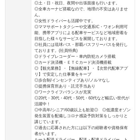
◎土・日・祝日、夜間や出張面接も行います。
◎全車カーナビ搭載なので、地理の不安はありませ
ん。
◎女性ドライバーも活躍中です。
◎ママサポートタクシーや交通系IC・ワオン利用可
能、携帯アプリによる配車サービスなど地域密着を
目指した様々なサービスを展開しております。
◎社員には琉球バス・那覇バスフリーパスを発行し
ております。(社員特典)
◎ドライブレコーダー・車内防犯カメラ搭載
◎カード決済機・ＥＴＣカード決済機搭載
◎【観光業務】・【無線配車】・【次世代配車アプ
リ】で安定した仕事量をキープ
◎歩合制/インセンティブあり/ノルマなし
◎提携保育所あり・託児手当あり
◎ワークライフバランスが充実
◎20代・30代・40代・50代・60代など幅広い世代が
活躍中！
◎中高年/シニア/60歳以上も歓迎◎ ◎低濃度オゾン
発生装置を配備しコロナ感染予防対策をしっかりと
講じています。
◎過去に応募された方には以下の経験者や資格保有
者がいます。
ルート配送ドライバー、配送・配達ドライバー、ト