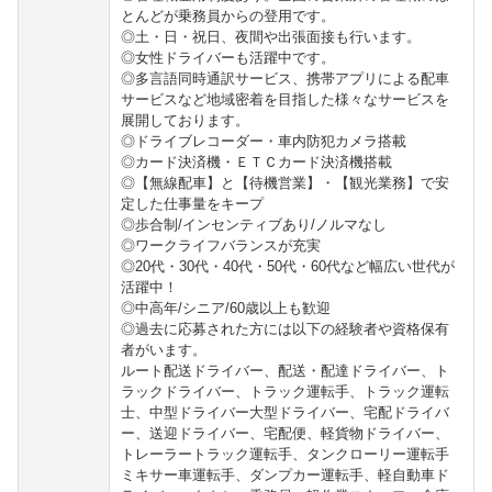
とんどが乗務員からの登用です。
◎土・日・祝日、夜間や出張面接も行います。
◎女性ドライバーも活躍中です。
◎多言語同時通訳サービス、携帯アプリによる配車
サービスなど地域密着を目指した様々なサービスを
展開しております。
◎ドライブレコーダー・車内防犯カメラ搭載
◎カード決済機・ＥＴＣカード決済機搭載
◎【無線配車】と【待機営業】・【観光業務】で安
定した仕事量をキープ
◎歩合制/インセンティブあり/ノルマなし
◎ワークライフバランスが充実
◎20代・30代・40代・50代・60代など幅広い世代が
活躍中！
◎中高年/シニア/60歳以上も歓迎
◎過去に応募された方には以下の経験者や資格保有
者がいます。
ルート配送ドライバー、配送・配達ドライバー、ト
ラックドライバー、トラック運転手、トラック運転
士、中型ドライバー大型ドライバー、宅配ドライバ
ー、送迎ドライバー、宅配便、軽貨物ドライバー、
トレーラートラック運転手、タンクローリー運転手
ミキサー車運転手、ダンプカー運転手、軽自動車ド