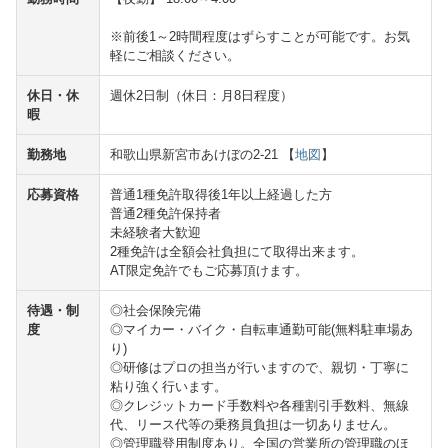
※前後1～2時間程度はずらすことが可能です。お気
軽にご相談ください。
休日・休
週休2日制（休日：月8日程度）
暇
勤務地
和歌山県新宮市あけぼの2-21 【
地図
】
応募資格
普通1種免許取得後1年以上経過した方
普通2種免許保持者
未経験者大歓迎
2種免許は全額会社負担にて取得出来ます。
AT限定免許でもご応募頂けます。
待遇・制
◎社会保険完備
度
◎マイカー・バイク・自転車通勤可能(無料駐車場あ
り)
◎研修はプロの担当が行いますので、親切・丁寧に
粘り強く行います。
◎クレジットカード手数料や各種割引手数料、無線
代、リース代等の乗務員負担は一切ありません。
◎管理職登用制度あり。全国の営業所の管理職のほ