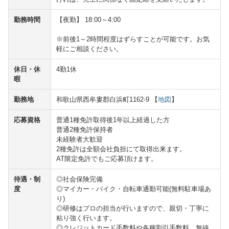
勤務時間
【夜勤】 18:00～4:00
※前後1～2時間程度はずらすことが可能です。お気
軽にご相談ください。
休日・休
4勤1休
暇
勤務地
和歌山県西牟婁郡白浜町1162-9 【
地図
】
応募資格
普通1種免許取得後1年以上経過した方
普通2種免許保持者
未経験者大歓迎
2種免許は全額会社負担にて取得出来ます。
AT限定免許でもご応募頂けます。
待遇・制
◎社会保険完備
度
◎マイカー・バイク・自転車通勤可能(無料駐車場あ
り)
◎研修はプロの担当が行いますので、親切・丁寧に
粘り強く行います。
◎クレジットカード手数料や各種割引手数料、無線