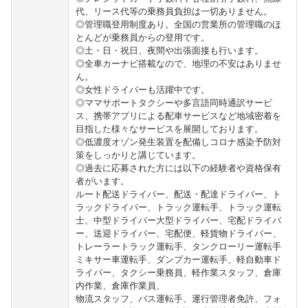
代、リース代等の乗務員負担は一切ありません。
◎管理職登用制度あり。全国の営業所の管理職のほ
とんどが乗務員からの登用です。
◎土・日・祝日、夜間や出張面接も行います。
◎全車カーナビ搭載なので、地理の不安はありませ
ん。
◎女性ドライバーも活躍中です。
◎ママサポートタクシーや多言語同時通訳サービ
ス、携帯アプリによる配車サービスなど地域密着を
目指した様々なサービスを展開しております。
◎低濃度オゾン発生装置を配備しコロナ感染予防対
策をしっかりと講じています。
◎過去に応募された方には以下の経験者や資格保有
者がいます。
ルート配送ドライバー、配送・配達ドライバー、ト
ラックドライバー、トラック運転手、トラック運転
士、中型ドライバー大型ドライバー、宅配ドライバ
ー、送迎ドライバー、宅配便、軽貨物ドライバー、
トレーラートラック運転手、タンクローリー運転手
ミキサー車運転手、ダンプカー運転手、軽自動車ド
ライバー、タクシー乗務員、軽作業スタッフ、倉庫
内作業、倉庫作業員、
物流スタッフ、バス運転手、運行管理者免許、フォ