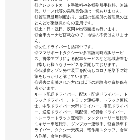
◎クレジットカード手数料や各種割引手数料、無線
代、リース代等の乗務員負担は一切ありません。
◎管理職登用制度あり。全国の営業所の管理職のほ
とんどが乗務員からの登用です。
◎土・日・祝日、夜間や出張面接も行います。
◎全車カーナビ搭載なので、地理の不安はありませ
ん。
◎女性ドライバーも活躍中です。
◎ママサポートタクシーや多言語同時通訳サービ
ス、携帯アプリによる配車サービスなど地域密着を
目指した様々なサービスを展開しております。
◎低濃度オゾン発生装置を配備しコロナ感染予防対
策をしっかりと講じています。
◎過去に応募された方には以下の経験者や資格保有
者がいます。
ルート配送ドライバー、配送・配達ドライバー、ト
ラックドライバー、トラック運転手、トラック運転
士、中型ドライバー大型ドライバー、宅配ドライバ
ー、送迎ドライバー、宅配便、軽貨物ドライバー、
トレーラートラック運転手、タンクローリー運転手
ミキサー車運転手、ダンプカー運転手、軽自動車ド
ライバー、タクシー乗務員、軽作業スタッフ、倉庫
内作業、倉庫作業員、