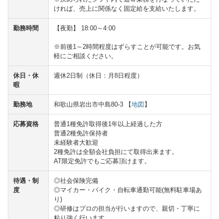
ければ、売上に関係なく固定給を支給いたします。
勤務時間
【夜勤】 18:00～4:00
※前後1～2時間程度はずらすことが可能です。お気
軽にご相談ください。
休日・休
週休2日制（休日：月8日程度）
暇
勤務地
和歌山県岩出市中島80-3 【
地図
】
応募資格
普通1種免許取得後1年以上経過した方
普通2種免許保持者
未経験者大歓迎
2種免許は全額会社負担にて取得出来ます。
AT限定免許でもご応募頂けます。
待遇・制
◎社会保険完備
度
◎マイカー・バイク・自転車通勤可能(無料駐車場あ
り)
◎研修はプロの担当が行いますので、親切・丁寧に
粘り強く行います。