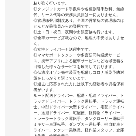
粘り強く行います。
◎クレジットカード手数料や各種割引手数料、無線
代、リース代等の乗務員負担は一切ありません。
◎管理職登用制度あり。全国の営業所の管理職のほ
とんどが乗務員からの登用です。
◎土・日・祝日、夜間や出張面接も行います。
◎全車カーナビ搭載なので、地理の不安はありませ
ん。
◎女性ドライバーも活躍中です。
◎ママサポートタクシーや多言語同時通訳サービ
ス、携帯アプリによる配車サービスなど地域密着を
目指した様々なサービスを展開しております。
◎低濃度オゾン発生装置を配備しコロナ感染予防対
策をしっかりと講じています。
◎過去に応募された方には以下の経験者や資格保有
者がいます。
ルート配送ドライバー、配送・配達ドライバー、ト
ラックドライバー、トラック運転手、トラック運転
士、中型ドライバー大型ドライバー、宅配ドライバ
ー、送迎ドライバー、宅配便、軽貨物ドライバー、
トレーラートラック運転手、タンクローリー運転手
ミキサー車運転手、ダンプカー運転手、軽自動車ド
ライバー、タクシー乗務員、軽作業スタッフ、倉庫
内作業、倉庫作業員、