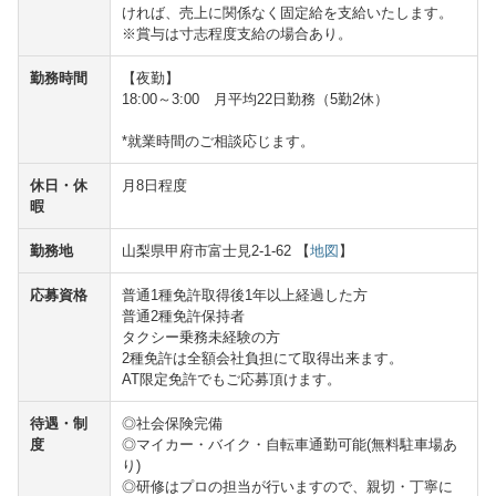
ければ、売上に関係なく固定給を支給いたします。
※賞与は寸志程度支給の場合あり。
勤務時間
【夜勤】
18:00～3:00 月平均22日勤務（5勤2休）
*就業時間のご相談応じます。
休日・休
月8日程度
暇
勤務地
山梨県甲府市富士見2-1-62 【
地図
】
応募資格
普通1種免許取得後1年以上経過した方
普通2種免許保持者
タクシー乗務未経験の方
2種免許は全額会社負担にて取得出来ます。
AT限定免許でもご応募頂けます。
待遇・制
◎社会保険完備
度
◎マイカー・バイク・自転車通勤可能(無料駐車場あ
り)
◎研修はプロの担当が行いますので、親切・丁寧に