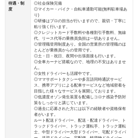
待遇・制
◎社会保険完備
度
◎マイカー・バイク・自転車通勤可能(無料駐車場あ
り)
◎研修はプロの担当が行いますので、親切・丁寧に
粘り強く行います。
◎クレジットカード手数料や各種割引手数料、無線
代、リース代等の乗務員負担は一切ありません。
◎管理職登用制度あり。全国の営業所の管理職のほ
とんどが乗務員からの登用です。
◎土・日・祝日、夜間や出張面接も行います。
◎全車カーナビ搭載なので、地理の不安はありませ
ん。
◎女性ドライバーも活躍中です。
◎ママサポートタクシーや多言語同時通訳サービ
ス、携帯アプリによる配車サービスなど地域密着を
目指した様々なサービスを展開しております。
◎低濃度オゾン発生装置を配備しコロナ感染予防対
策をしっかりと講じています。
◎過去に応募された方には以下の経験者や資格保有
者がいます。
ルート配送ドライバー、配送・配達ドライバー、ト
ラックドライバー、トラック運転手、トラック運転
士、中型ドライバー大型ドライバー、宅配ドライバ
ー、送迎ドライバー、宅配便、軽貨物ドライバー、