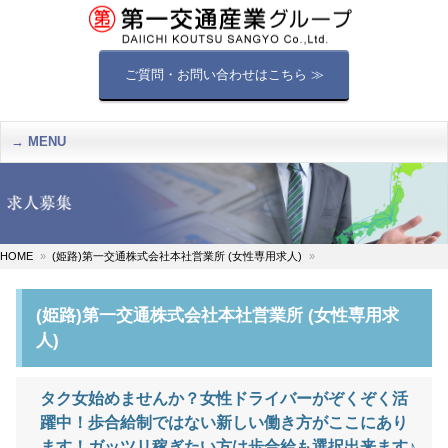
ご質問・お問い合わせはこちら ≫
MENU
HOME
(姫路)第一交通株式会社本社営業所 (女性専用求人)
(姫路)第一交通株式会社本社営業所 (女性専用求
人)
タク女始めませんか？女性ドライバーがぞくぞく活
躍中！歩合給制ではない新しい働き方がここにあり
ます！ガッツリ稼ぎたい方は歩合給も選択出来ます♪