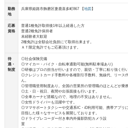
勤務
兵庫県姫路市飾磨区妻鹿喜多町867 【
地図
】
地
応募
普通1種免許取得後1年以上経過した方
資格
普通2種免許保持者
未経験者大歓迎
2種免許は全額会社負担にて取得出来ます。
ＡＴ限定免許でもご応募頂けます。
待
◎社会保険完備
遇・
◎マイカー・バイク・自転車通勤可能(無料駐車場あり)
制度
◎研修はプロの担当が行いますので、親切・丁寧に粘り強く行
◎クレジットカード手数料や各種割引手数料、無線代、リース
ん。
◎管理職登用制度あり。全国の営業所の管理職のほとんどが乗
◎土・日・祝日、夜間や出張面接も行います。
◎全車カーナビ搭載なので、地理の不安はありません。
◎女性ドライバーも活躍中です。
◎ママサポートタクシーや交通系IC・iD利用可能、携帯アプリ
目指した様々なサービスを展開しております。
◎ドライブレコーダー付き車内外撮影防犯カメラ設