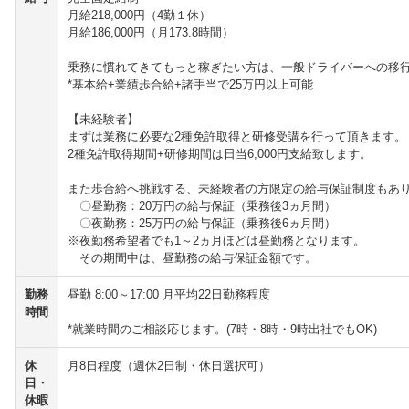
月給218,000円（4勤１休）
月給186,000円（月173.8時間）
乗務に慣れてきてもっと稼ぎたい方は、一般ドライバーへの移
*基本給+業績歩合給+諸手当で25万円以上可能
【未経験者】
まずは業務に必要な2種免許取得と研修受講を行って頂きます。
2種免許取得期間+研修期間は日当6,000円支給致します。
また歩合給へ挑戦する、未経験者の方限定の給与保証制度もあ
〇昼勤務：20万円の給与保証（乗務後3ヵ月間）
〇夜勤務：25万円の給与保証（乗務後6ヵ月間）
※夜勤務希望者でも1～2ヵ月ほどは昼勤務となります。
その期間中は、昼勤務の給与保証金額です。
勤務
昼勤 8:00～17:00 月平均22日勤務程度
時間
*就業時間のご相談応じます。(7時・8時・9時出社でもOK)
休
月8日程度（週休2日制・休日選択可）
日・
休暇