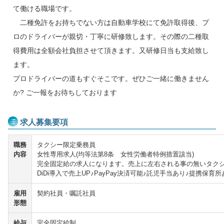
て働ける職場です。
二種免許をお持ちでない方は自動車学校にて免許取得後、プ
ロのドライバーが親切・丁寧に研修致します。その際の二種取
得費用は全額会社負担させて頂きます。又研修日当も支給致し
ます。
プロドライバーの道もすぐそこです。ぜひご一緒に働きません
か? ご一報をお待ちしております
求人募集要項
職務
タクシー限定乗務員
内容
女性専用求人(均等法第8条 女性労働者特例措置該当)
完全固定給の求人になります。売上に左右される事の無いタク
DiDi導入で売上UP♪PayPay決済可能♪託児手当あり♪提携保育所
雇用
契約社員・嘱託社員
形態
給与
完全固定給制