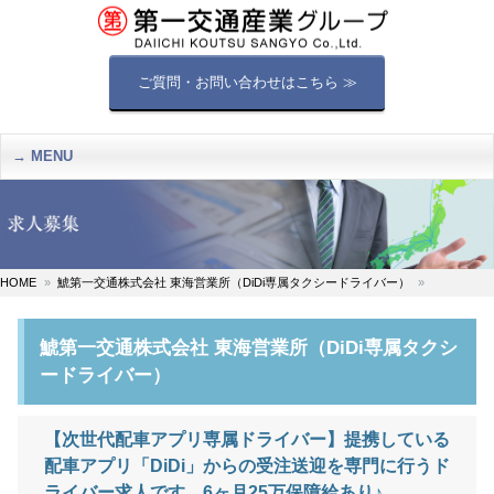
ご質問・お問い合わせはこちら ≫
MENU
HOME
鯱第一交通株式会社 東海営業所（DiDi専属タクシードライバー）
鯱第一交通株式会社 東海営業所（DiDi専属タクシ
ードライバー）
【次世代配車アプリ専属ドライバー】提携している
配車アプリ「DiDi」からの受注送迎を専門に行うド
ライバー求人です。6ヶ月25万保障給あり♪