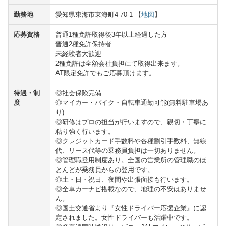
勤務地
愛知県東海市東海町4-70-1 【
地図
】
応募資格
普通1種免許取得後3年以上経過した方
普通2種免許保持者
未経験者大歓迎
2種免許は全額会社負担にて取得出来ます。
AT限定免許でもご応募頂けます。
待遇・制
◎社会保険完備
度
◎マイカー・バイク・自転車通勤可能(無料駐車場あ
り)
◎研修はプロの担当が行いますので、親切・丁寧に
粘り強く行います。
◎クレジットカード手数料や各種割引手数料、無線
代、リース代等の乗務員負担は一切ありません。
◎管理職登用制度あり。全国の営業所の管理職のほ
とんどが乗務員からの登用です。
◎土・日・祝日、夜間や出張面接も行います。
◎全車カーナビ搭載なので、地理の不安はありませ
ん。
◎国土交通省より『女性ドライバー応援企業』に認
定されました。女性ドライバーも活躍中です。