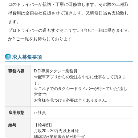
ロのドライバーが親切・丁寧に研修致します。その際の二種取
得費用は全額会社負担させて頂きます。又研修日当も支給致し
ます。
プロドライバーの道もすぐそこです。ぜひご一緒に働きません
か? ご一報をお待ちしております
求人募集要項
職務内容
DiDi専属タクシー乗務員
☆配車アプリからの受注を中心に仕事をして頂きま
す。
☆これまでのタクシードライバーが行っていた”流し
営業”で
お客様を見つける必要は全くありません。
雇用形態
正社員
給与
【給与例】
月収20～30万円以上可能
(基本給+業績歩合給+諸手当)