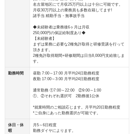
名古屋地区にて月収25万円以上は十分に可能です。
月収30万円以上の乗務員も多数在籍してます!
諸手当:精勤手当・無事故手当
◆未経験者は乗務後6ヶ月は月収
250,000円の保証給制度あり◆
【未経験者】
まずは業務に必要な2種免許取得と研修受講を行って
頂きます。
2種免許取得期間+研修期間は日当8,000円支給致しま
す。
勤務時間
昼勤 7:00～17:00 月平均24日勤務程度
夜勤 17:00～3:00 月平均24日勤務程度
通常勤務 ①7:00～22:00 ②9:00～1:00
①、②それぞれ選択可 2勤務後1公休
*就業時間のご相談応じます。月平均20日勤務程度
*ご自身にあった勤務選択が可能です。
休日・休
月5～6日程度
暇
勤務ダイヤによります。