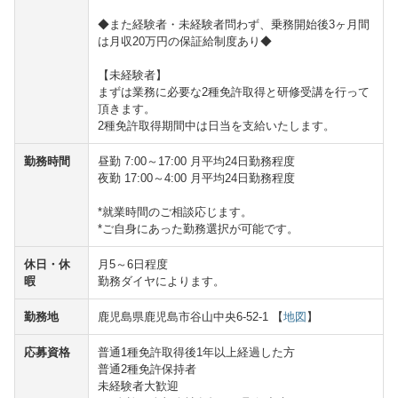
◆また経験者・未経験者問わず、乗務開始後3ヶ月間
は月収20万円の保証給制度あり◆
【未経験者】
まずは業務に必要な2種免許取得と研修受講を行って
頂きます。
2種免許取得期間中は日当を支給いたします。
勤務時間
昼勤 7:00～17:00 月平均24日勤務程度
夜勤 17:00～4:00 月平均24日勤務程度
*就業時間のご相談応じます。
*ご自身にあった勤務選択が可能です。
休日・休
月5～6日程度
暇
勤務ダイヤによります。
勤務地
鹿児島県鹿児島市谷山中央6-52-1 【
地図
】
応募資格
普通1種免許取得後1年以上経過した方
普通2種免許保持者
未経験者大歓迎