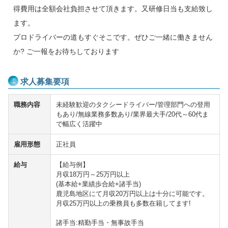
得費用は全額会社負担させて頂きます。又研修日当も支給致し
ます。
プロドライバーの道もすぐそこです。ぜひご一緒に働きません
か? ご一報をお待ちしております
求人募集要項
職務内容
未経験歓迎のタクシードライバー/管理部門への登用
もあり/無線業務多数あり/業界最大手/20代～60代ま
で幅広く活躍中
雇用形態
正社員
給与
【給与例】
月収18万円～25万円以上
(基本給+業績歩合給+諸手当)
鹿児島地区にて月収20万円以上は十分に可能です。
月収25万円以上の乗務員も多数在籍してます!
諸手当:精勤手当・無事故手当