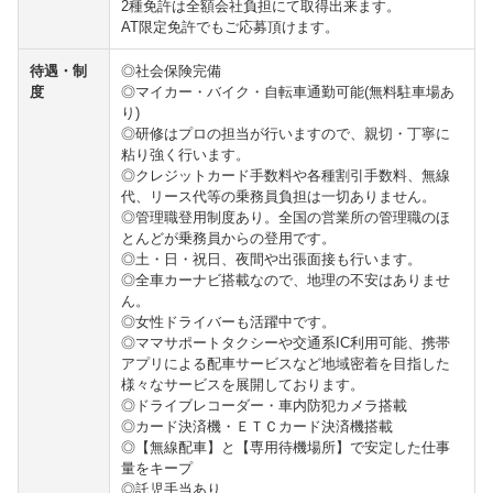
2種免許は全額会社負担にて取得出来ます。
AT限定免許でもご応募頂けます。
待遇・制
◎社会保険完備
度
◎マイカー・バイク・自転車通勤可能(無料駐車場あ
り)
◎研修はプロの担当が行いますので、親切・丁寧に
粘り強く行います。
◎クレジットカード手数料や各種割引手数料、無線
代、リース代等の乗務員負担は一切ありません。
◎管理職登用制度あり。全国の営業所の管理職のほ
とんどが乗務員からの登用です。
◎土・日・祝日、夜間や出張面接も行います。
◎全車カーナビ搭載なので、地理の不安はありませ
ん。
◎女性ドライバーも活躍中です。
◎ママサポートタクシーや交通系IC利用可能、携帯
アプリによる配車サービスなど地域密着を目指した
様々なサービスを展開しております。
◎ドライブレコーダー・車内防犯カメラ搭載
◎カード決済機・ＥＴＣカード決済機搭載
◎【無線配車】と【専用待機場所】で安定した仕事
量をキープ
◎託児手当あり