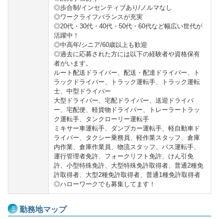
◎歩合制/インセンティブあり/ノルマなし
◎ワークライフバランスが充実
◎20代・30代・40代・50代・60代など幅広い世代が
活躍中！
◎中高年/シニア/60歳以上も歓迎
◎過去に応募された方には以下の経験者や資格保有
者がいます。
ルート配送ドライバー、配送・配達ドライバー、ト
ラックドライバー、トラック運転手、トラック運転
士、中型ドライバー
大型ドライバー、宅配ドライバー、送迎ドライバ
ー、宅配便、軽貨物ドライバー、トレーラートラッ
ク運転手、タンクローリー運転手
ミキサー車運転手、ダンプカー運転手、軽自動車ド
ライバー、タクシー乗務員、軽作業スタッフ、倉庫
内作業、倉庫作業員、物流スタッフ、バス運転手、
運行管理者免許、フォークリフト免許、けん引免
許、小型特殊免許、大型特殊免許取得者、普通2種免
許取得者、大型2種免許取得者、普通1種免許取得者
◎ハローワークでも募集してます！
勤務地マップ