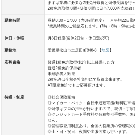
まずは業務に必要な2種免許取得と研修受講を行
2種免許取得期間+研修期間は日当7,000円支給致
勤務時間
昼勤8:00～17:00（内8時間程度） 月平均22日
*就業時間のご相談応じます。(7時・8時・9時出社
休日・休暇
月8日程度(週休2日制・休日選択可)
勤務地
愛媛県松山市土居田町848-8 【
地図
】
応募資格
普通1種免許取得後1年以上経過した方
普通2種免許保持者
未経験者大歓迎
2種免許は全額会社負担にて取得出来ます。
AT限定免許でもご応募頂けます。
待遇・制度
◎社会保険完備
◎マイカー・バイク・自転車通勤可能(無料駐車場
◎研修はプロの担当が行いますので、親切・丁寧
◎クレジットカード手数料や各種割引手数料、無
せん。
◎管理職登用制度あり。全国の営業所の管理職の
◎土・日・祝日、夜間や出張面接も行います。