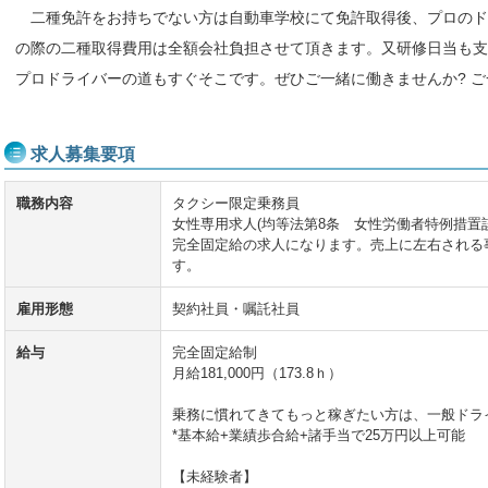
二種免許をお持ちでない方は自動車学校にて免許取得後、プロのド
の際の二種取得費用は全額会社負担させて頂きます。又研修日当も支
プロドライバーの道もすぐそこです。ぜひご一緒に働きませんか? 
求人募集要項
職務内容
タクシー限定乗務員
女性専用求人(均等法第8条 女性労働者特例措置該
完全固定給の求人になります。売上に左右される
す。
雇用形態
契約社員・嘱託社員
給与
完全固定給制
月給181,000円（173.8ｈ）
乗務に慣れてきてもっと稼ぎたい方は、一般ドラ
*基本給+業績歩合給+諸手当で25万円以上可能
【未経験者】