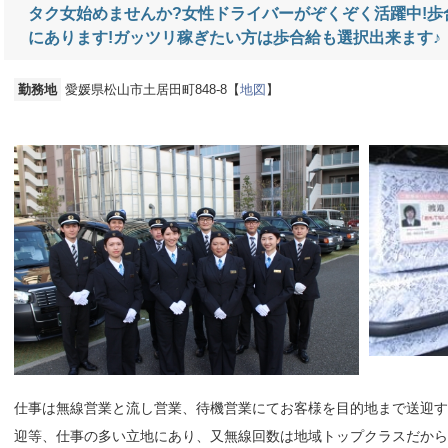
タク女始めませんか?女性ドライバーがぞくぞく活躍中!
にあります!ガッツリ稼ぎたい方は歩合給も選択出来ます♪
勤務地
愛媛県松山市土居田町848-8【
地図
】
仕事は無線営業と流し営業、待機営業にてお客様を目的地まで送迎す
迎等、仕事の多い立地にあり、又無線回数は地域トップクラスだか