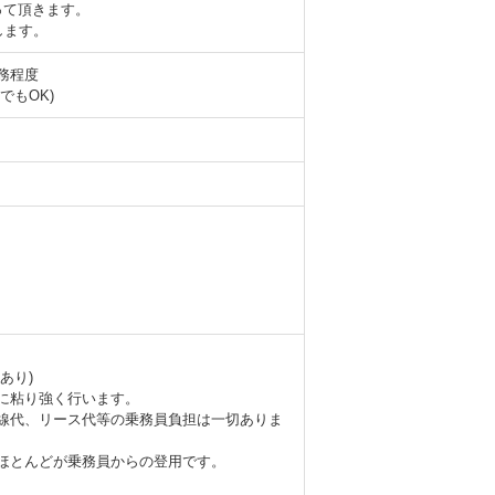
って頂きます。
します。
勤務程度
でもOK)
あり)
に粘り強く行います。
線代、リース代等の乗務員負担は一切ありま
ほとんどが乗務員からの登用です。