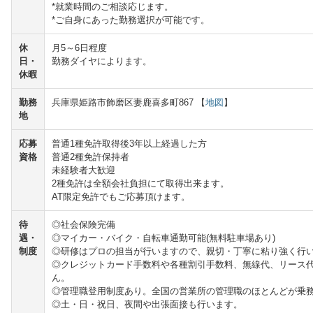
*就業時間のご相談応じます。
*ご自身にあった勤務選択が可能です。
休
月5～6日程度
日・
勤務ダイヤによります。
休暇
勤務
兵庫県姫路市飾磨区妻鹿喜多町867 【
地図
】
地
応募
普通1種免許取得後3年以上経過した方
資格
普通2種免許保持者
未経験者大歓迎
2種免許は全額会社負担にて取得出来ます。
AT限定免許でもご応募頂けます。
待
◎社会保険完備
遇・
◎マイカー・バイク・自転車通勤可能(無料駐車場あり)
制度
◎研修はプロの担当が行いますので、親切・丁寧に粘り強く行
◎クレジットカード手数料や各種割引手数料、無線代、リース
ん。
◎管理職登用制度あり。全国の営業所の管理職のほとんどが乗
◎土・日・祝日、夜間や出張面接も行います。