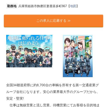
勤務地
兵庫県姫路市飾磨区妻鹿喜多町867【
地図
】
この求人に応募する ≫
全国34都道府県に約8,700台の車輌を所有する第一交通産業グ
ループ会社になります。安心の業界最大手のグループだから、
安定・堅実!
仕事は無線営業と流し営業、待機営業にてお客様を目的地ま