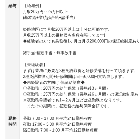
給与
【給与例】
月収20万円～25万円以上
(基本給+業績歩合給+諸手当)
姫路地区にて月収20万円以上は十分に可能です。
月収25万円以上の乗務員も多数在籍してます!
◆経験者の方でも乗務後1ヶ月は月収200,000円の保証給制度あ
諸手当:精勤手当・無事故手当
【未経験者】
まずは業務に必要な2種免許取得と研修受講を行って頂きます。
2種免許取得期間+研修期間は日当6,000円支給致します。
◆未経験者の方向け 保証給制度◆
〇昼勤務：20万円の給与保障（乗務後3ヵ月間）
〇夜勤務：25万円の給与保障（乗務後6ヵ月間）の保証給制度あ
※夜勤務希望者でも1～2ヵ月ほどは昼勤務となります。
またその期間は、昼勤務の給与保障金額です。
勤務
昼勤 7:00～17:00 月平均24日勤務程度
時間
夜勤 17:00～3:00 月平均24日勤務程度
隔日勤務 7:00～1:00 月平均12日勤務程度