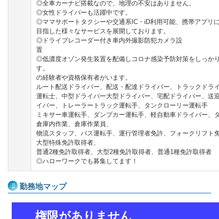
◎全車カーナビ搭載なので、地理の不安はありません。
◎女性ドライバーも活躍中です。
◎ママサポートタクシーや交通系IC・iD利用可能、携帯アプリ
目指した様々なサービスを展開しております。
◎ドライブレコーダー付き車内外撮影防犯カメラ設
◎低濃度オゾン発生装置を配備しコロナ感染予防対策をしっか
す。 ◎過去に応募され
の経験者や資格保有者がいます。
ルート配送ドライバー、配送・配達ドライバー、トラックドラ
運転士、中型ドライバー大型ドライバー、宅配ドライバー、送
イバー、トレーラートラック運転手、タンクローリー運転手
ミキサー車運転手、ダンプカー運転手、軽自動車ドライバー、
倉庫内作業、倉庫作業員、
物流スタッフ、バス運転手、運行管理者免許、フォークリフト
大型特殊免許取得者、
普通2種免許取得者、大型2種免許取得者、普通1種免許取得者
◎ハローワークでも募集してます！
勤務地マップ