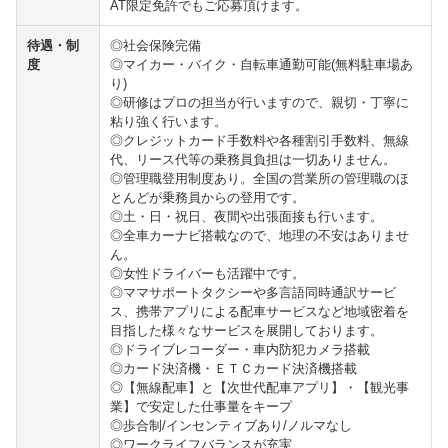
AT限定免許でもご応募頂けます。
待遇・制
◎社会保険完備
度
◎マイカー・バイク・自転車通勤可能(無料駐車場あ
り)
◎研修はプロの担当が行いますので、親切・丁寧に
粘り強く行います。
◎クレジットカード手数料や各種割引手数料、無線
代、リース代等の乗務員負担は一切ありません。
◎管理職登用制度あり。全国の営業所の管理職のほ
とんどが乗務員からの登用です。
◎土・日・祝日、夜間や出張面接も行います。
◎全車カーナビ搭載なので、地理の不安はありませ
ん。
◎女性ドライバーも活躍中です。
◎ママサポートタクシーや多言語同時通訳サービ
ス、携帯アプリによる配車サービスなど地域密着を
目指した様々なサービスを展開しております。
◎ドライブレコーダー・車内防犯カメラ搭載
◎カード決済機・ＥＴＣカード決済機搭載
◎【無線配車】と【次世代配車アプリ】・【観光事
業】で安定した仕事量をキープ
◎歩合制/インセンティブあり/ノルマなし
◎ワークライフバランスが充実