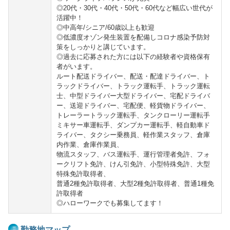
◎20代・30代・40代・50代・60代など幅広い世代が
活躍中！
◎中高年/シニア/60歳以上も歓迎
◎低濃度オゾン発生装置を配備しコロナ感染予防対
策をしっかりと講じています。
◎過去に応募された方には以下の経験者や資格保有
者がいます。
ルート配送ドライバー、配送・配達ドライバー、ト
ラックドライバー、トラック運転手、トラック運転
士、中型ドライバー大型ドライバー、宅配ドライバ
ー、送迎ドライバー、宅配便、軽貨物ドライバー、
トレーラートラック運転手、タンクローリー運転手
ミキサー車運転手、ダンプカー運転手、軽自動車ド
ライバー、タクシー乗務員、軽作業スタッフ、倉庫
内作業、倉庫作業員、
物流スタッフ、バス運転手、運行管理者免許、フォ
ークリフト免許、けん引免許、小型特殊免許、大型
特殊免許取得者、
普通2種免許取得者、大型2種免許取得者、普通1種免
許取得者
◎ハローワークでも募集してます！
勤務地マップ