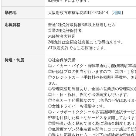
勤務ダイヤによります。
勤務地
大阪府枚方市楠葉花園町2920番14 【
地図
】
応募資格
普通1種免許取得後3年以上経過した方
普通2種免許保持者
未経験者大歓迎
2種免許は全額会社負担にて取得出来ます。
AT限定免許でもご応募頂けます。
待遇・制度
◎社会保険完備
◎マイカー・バイク・自転車通勤可能(無料駐車場
◎研修はプロの担当が行いますので、親切・丁寧
◎クレジットカード手数料や各種割引手数料、無
せん。
◎管理職登用制度あり。全国の営業所の管理職の
◎土・日・祝日、夜間や出張面接も行います。
◎全車カーナビ搭載なので、地理の不安はありま
◎女性ドライバーも活躍中です。
◎ママサポートタクシーや多言語同時通訳サービ
密着を目指した様々なサービスを展開しておりま
◎乗務員が永く勤めて頂く為に退職金制度もあり
◎低濃度オゾン発生装置を配備しコロナ感染予防
◎過去に応募された方には以下の経験者や資格保