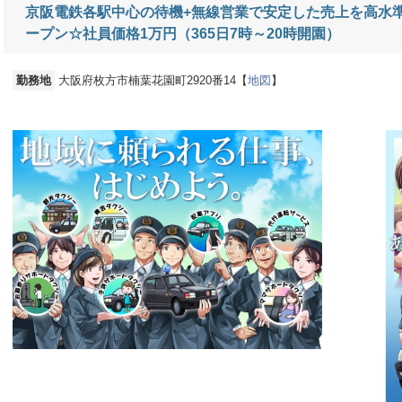
京阪電鉄各駅中心の待機+無線営業で安定した売上を高水準
ープン☆社員価格1万円（365日7時～20時開園）
勤務地
大阪府枚方市楠葉花園町2920番14【
地図
】