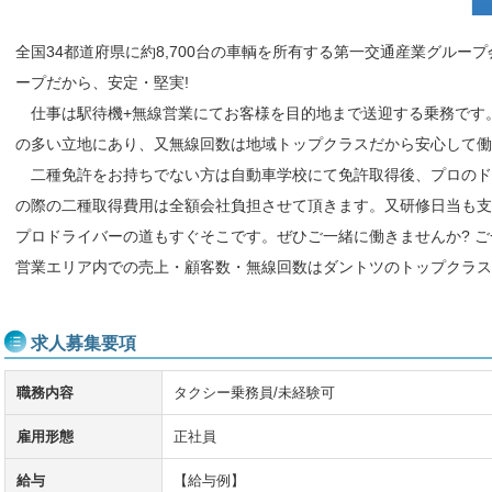
全国34都道府県に約8,700台の車輌を所有する第一交通産業グルー
ープだから、安定・堅実!
仕事は駅待機+無線営業にてお客様を目的地まで送迎する乗務です
の多い立地にあり、又無線回数は地域トップクラスだから安心して働
二種免許をお持ちでない方は自動車学校にて免許取得後、プロのド
の際の二種取得費用は全額会社負担させて頂きます。又研修日当も支
プロドライバーの道もすぐそこです。ぜひご一緒に働きませんか? 
営業エリア内での売上・顧客数・無線回数はダントツのトップクラス
求人募集要項
職務内容
タクシー乗務員/未経験可
雇用形態
正社員
給与
【給与例】