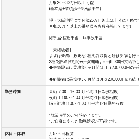
月収20～30万円以上可能
(基本給+業績歩合給+諸手当)
堺・大阪地区にて月収25万円以上は十分に可能で
月収30万円以上の乗務員も多数在籍してます!
諸手当:精勤手当・無事故手当
【未経験者】
まずは業務に必要な2種免許取得と研修受講を行
2種免許取得期間+研修期間は日当8,000円支給致
◆未経験者は乗務後6ヶ月間は月収200,000円の
◆経験者は乗務後3ヶ月間は月収200,000円の保
勤務時間
昼勤 7:00～16:00 月平均21日勤務程度
夜勤 18:00～4:00 月平均21日勤務程度
隔日勤務 8:00～1:00 月平均12日勤務程度
*就業時間のご相談応じます。
*ご自身にあった勤務選択が可能です。
休日・休暇
月5～6日程度